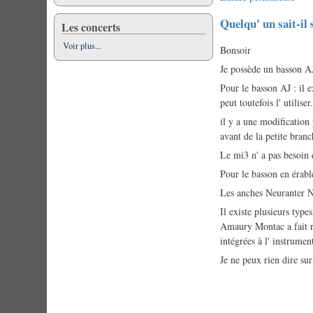
En
Quelqu' un sait-il 
Les concerts
respuesta
Voir plus...
a
Bonsoir
Quelqu'un
Je possède un basson AJ
sait-
Pour le basson AJ : il e
il
peut toutefois l' utiliser
si
il y a une modification 
de…
avant de la petite branc
por
Marc
Le mi3 n' a pas besoin 
Duvernois
Pour le basson en érable
Les anches Neuranter N
Il existe plusieurs type
Amaury Montac a fait ré
intégrées à l' instrumen
Je ne peux rien dire su