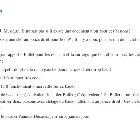
si
 Musique. Je ne sais pas si il existe une documentation pour ces bassons?
xiste une clef au pouce droit pour le do# , il n' y a donc plus besoin de la clef
.
par rapport à Buffet pour les ré# , mi et fa sur aigu que l'on obtenir avec les clef
he.
du petit doigt de la main gauche (sinon risque d' être trop haut)
 il faut jouer très cool.
H18 fonctionnent à merveille sur ce basson.
s de bocaux : p( équivalent à 1 . der Buffet ; C équivalent à 2 . Buffet et un tro
aliser deux bassons avec clétage du basson allemand au pouce droit . Ces clefs 
t.
r le basson Yannick Ducasse, je n' en ai jamais joué