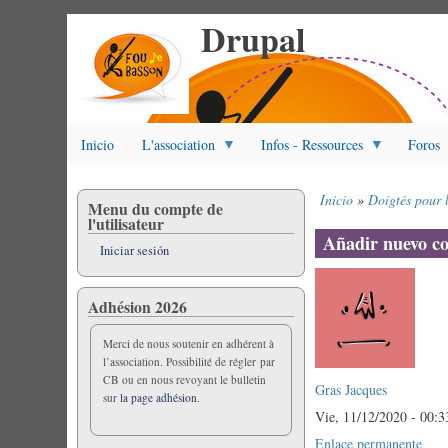
Drupal
Pasar
al
contenido
principal
Inicio
L'association
Infos - Ressources
Foros
Inicio
Doigtés pour 
Menu du compte de
Sobrescribir
l'utilisateur
enlaces
Añadir nuevo c
Iniciar sesión
de
ayuda
a
Adhésion 2026
la
navegación
Merci de nous soutenir en adhérent à
l’association. Possibilité de régler par
CB ou en nous revoyant le bulletin
Gras Jacques
sur
la page adhésion.
Vie, 11/12/2020 - 00:3
Enlace permanente