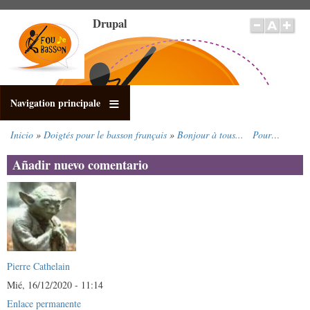
Pasar
Drupal
al
contenido
principal
Navigation principale
Inicio
Doigtés pour le basson français
Bonjour à tous... Pour…
Sobrescribir
enlaces
Añadir nuevo comentario
de
ayuda
a
la
navegación
Pierre Cathelain
Mié, 16/12/2020 - 11:14
Enlace permanente