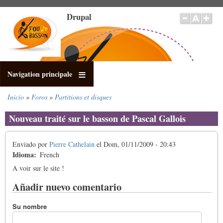
Pasar
Drupal
al
contenido
principal
Navigation principale
Inicio
Foros
Partitions et disques
Sobrescribir
enlaces
Nouveau traité sur le basson de Pascal Gallois
de
ayuda
Enviado por
Pierre Cathelain
el
Dom, 01/11/2009 - 20:43
a
Idioma
French
la
navegación
A voir sur le site !
Añadir nuevo comentario
Su nombre