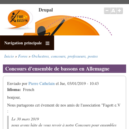
Pasar
Drupal
al
contenido
principal
Navigation principale
Inicio
Foros
Orchestres, concours, professeurs, postes
Sobrescribir
enlaces
Concours d'ensemble de bassons en Allemagne
de
ayuda
Enviado por
Pierre Cathelain
el
Jue, 03/01/2019 - 10:43
a
Idioma
French
la
navegación
bonjour,
Nous partageons cet évement de nos amis de l'association "Fagott e.V
:
Le 30 mars 2019
nous avons hâte de vous revoir
à notre
Concours pour ensembles