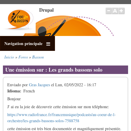
Pasar
Drupal
al
contenido
principal
Navigation principale
Inicio
Foros
Basson
Sobrescribir
enlaces
Une émission sur : Les grands bassons solo
de
ayuda
Enviado por
Gras Jacques
el
Lun, 02/05/2022 - 16:17
a
Idioma
French
la
navegación
Bonjour
J' ai eu la joie de découvrir cette émission sur mon téléphone:
https://www.radiofrance.fr/francemusique/podcasts/au-coeur-de-l-
orchestre/les-grands-bassons-solos-7588758
cette émission est très bien documentée et magnifiquement présentée.