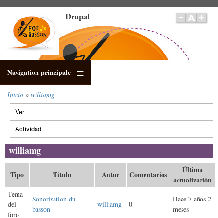
Pasar
Drupal
al
contenido
principal
Navigation principale
Inicio
williamg
Sobrescribir
Ver
enlaces
Solapas
de
principales
Actividad
(solapa
ayuda
activa)
a
williamg
la
navegación
Última
Tipo
Título
Autor
Comentarios
actualización
Tema
Sonorisation du
Hace 7 años 2
del
williamg
0
basson
meses
foro