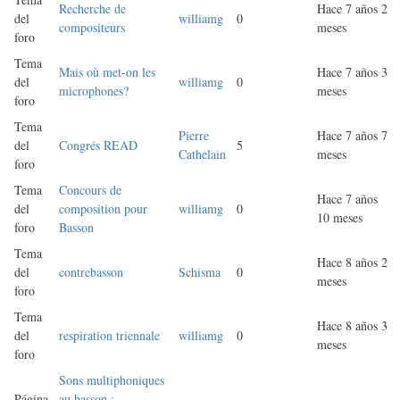
Recherche de
Hace 7 años 2
del
williamg
0
compositeurs
meses
foro
Tema
Mais où met-on les
Hace 7 años 3
del
williamg
0
microphones?
meses
foro
Tema
Pierre
Hace 7 años 7
del
Congrés READ
5
Cathelain
meses
foro
Tema
Concours de
Hace 7 años
del
composition pour
williamg
0
10 meses
foro
Basson
Tema
Hace 8 años 2
del
contrebasson
Schisma
0
meses
foro
Tema
Hace 8 años 3
del
respiration triennale
williamg
0
meses
foro
Sons multiphoniques
Página
au basson :