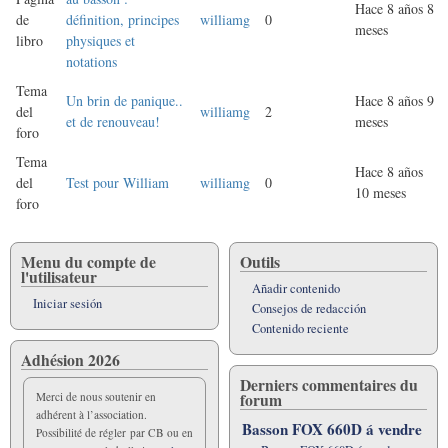
Hace 8 años 8
de
définition, principes
williamg
0
meses
libro
physiques et
notations
Tema
Un brin de panique..
Hace 8 años 9
del
williamg
2
et de renouveau!
meses
foro
Tema
Hace 8 años
del
Test pour William
williamg
0
10 meses
foro
Menu du compte de
Outils
l'utilisateur
Añadir contenido
Iniciar sesión
Consejos de redacción
Contenido reciente
Adhésion 2026
Derniers commentaires du
forum
Merci de nous soutenir en
adhérent à l’association.
Basson FOX 660D á vendre
Possibilité de régler par CB ou en