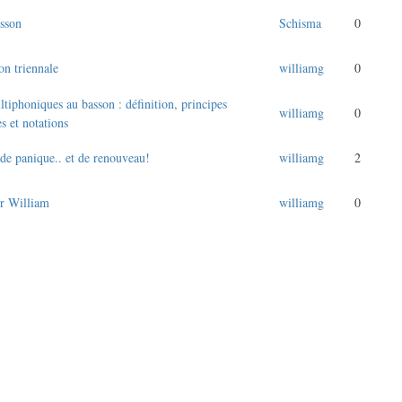
asson
Schisma
0
ion triennale
williamg
0
tiphoniques au basson : définition, principes
williamg
0
s et notations
de panique.. et de renouveau!
williamg
2
ur William
williamg
0