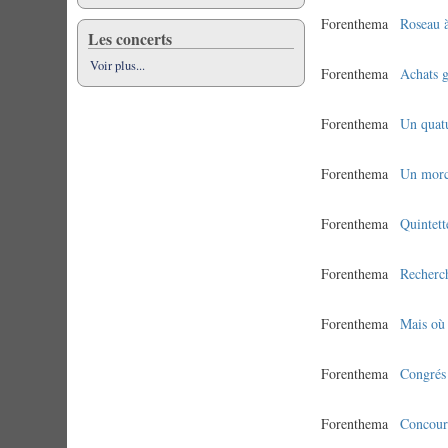
Forenthema
Roseau 
Les concerts
Voir plus...
Forenthema
Achats 
Forenthema
Un quat
Forenthema
Un morc
Forenthema
Quintett
Forenthema
Recherc
Forenthema
Mais où
Forenthema
Congré
Forenthema
Concour