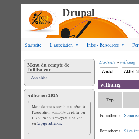
Drupal
Direkt
zum
Inhalt
Startseite
L'association
Infos - Ressources
For
Startseite
williamg
Menu du compte de
Pfadnavigation
l'utilisateur
Ansicht
Aktivitä
Primäre
Anmelden
Reiter
williamg
Adhésion 2026
Typ
Merci de nous soutenir en adhérent à
l’association. Possibilité de régler par
Forenthema
Sonorisa
CB ou en nous revoyant le bulletin
sur
la page adhésion.
Forenthema
Si ça in