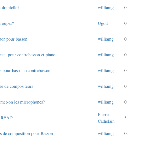
à domicile?
williamg
0
groupés?
Ugott
0
uor pour basson
williamg
0
eau pour contrebasson et piano
williamg
0
e pour bassons+contrebasson
williamg
0
he de compositeurs
williamg
0
 met-on les microphones?
williamg
0
Pierre
s READ
5
Cathelain
s de composition pour Basson
williamg
0