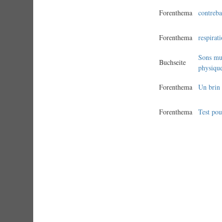
Forenthema
contreb
Forenthema
respirat
Sons mul
Buchseite
physique
Forenthema
Un brin 
Forenthema
Test po