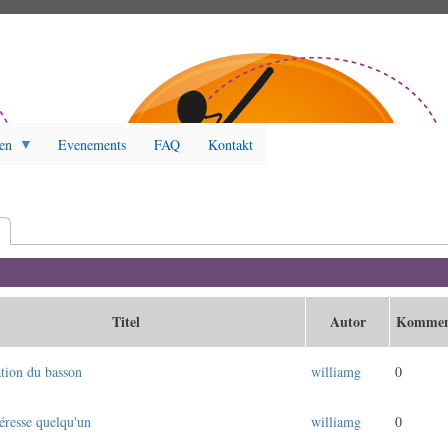
en
Evenements
FAQ
Kontakt
t
(aktiver Reiter)
Titel
Autor
Kommen
tion du basson
williamg
0
téresse quelqu'un
williamg
0