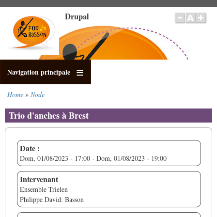
Salta
Drupal
al
contenuto
principale
Navigation principale
Home
Node
Briciole
di
Trio d'anches à Brest
pane
Date :
Dom, 01/08/2023 - 17:00
-
Dom, 01/08/2023 - 19:00
Intervenant
Ensemble Trielen
Philippe David: Basson