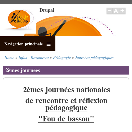
Salta
Drupal
al
contenuto
principale
Navigation principale
Home
Infos - Ressources
Pédagogie
Journées pédagogiques
Briciole
di
2èmes journées
pane
2èmes journées nationales
de rencontre et réflexion
pédagogique
"Fou de basson"