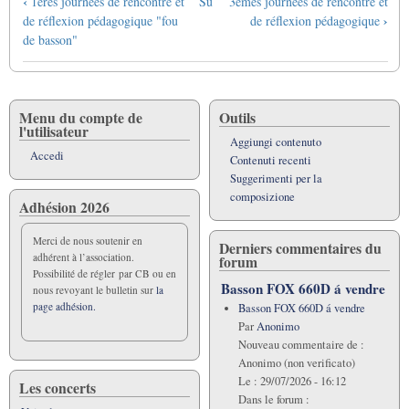
Link
‹
1ères journées de rencontre et
Su
3èmes journées de rencontre et
di
›
de réflexion pédagogique "fou
de réflexion pédagogique
attraversamento
de basson"
del
book
per
2èmes
Menu du compte de
Outils
l'utilisateur
journées
Aggiungi contenuto
Accedi
Contenuti recenti
Suggerimenti per la
composizione
Adhésion 2026
Merci de nous soutenir en
Derniers commentaires du
adhérent à l’association.
forum
Possibilité de régler par CB ou en
Basson FOX 660D á vendre
nous revoyant le bulletin sur
la
page adhésion.
Basson FOX 660D á vendre
Par
Anonimo
Nouveau commentaire de :
Anonimo (non verificato)
Le :
29/07/2026 - 16:12
Les concerts
Dans le forum :