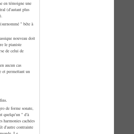
mme en témoigne une
al (d'autant plus
).
en (surnommé " bête à
lassique nouveau doit
e le pianiste
rse de celui de
 en aucun cas
e et permettant un
fins.
egro de forme sonate,
nt quelqu'un " d'à
 les harmonies cachées
ît d'autre contrainte
u monde. Le