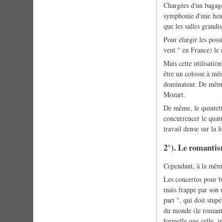
Chargées d'un bagage
symphonie d'une heur
que les salles grandi
Pour élargir les poss
vent " en France) le 
Mais cette utilisatio
être un colosse à mêm
dominateur. De même, 
Mozart.
De même, le quintett
concurrencer le quat
travail dense sur la 
2°). Le romanti
Cependant, à la même 
Les concertos pour ba
mais frappe par son 
part ", qui doit stup
du monde (le romantis
formelle que celle, 