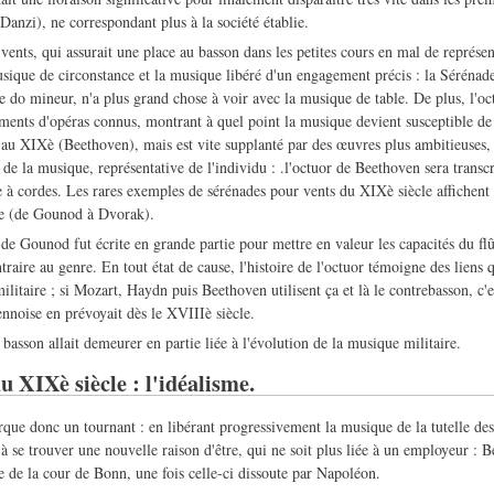
Danzi), ne correspondant plus à la société établie.
ents, qui assurait une place au basson dans les petites cours en mal de représen
musique de circonstance et la musique libéré d'un engagement précis : la Sérén
e do mineur, n'a plus grand chose à voir avec la musique de table. De plus, l'oc
ments d'opéras connus, montrant à quel point la musique devient susceptible de
au XIXè (Beethoven), mais est vite supplanté par des œuvres plus ambitieuses,
de la musique, représentative de l'individu : .l'octuor de Beethoven sera transcri
 cordes. Les rares exemples de sérénades pour vents du XIXè siècle affichent
te (de Gounod à Dvorak).
e Gounod fut écrite en grande partie pour mettre en valeur les capacités du flût
ntraire au genre. En tout état de cause, l'histoire de l'octuor témoigne des liens 
ilitaire ; si Mozart, Haydn puis Beethoven utilisent ça et là le contrebasson, c'e
ennoise en prévoyait dès le XVIIIè siècle.
u basson allait demeurer en partie liée à l'évolution de la musique militaire.
u XIXè siècle : l'idéalisme.
que donc un tournant : en libérant progressivement la musique de la tutelle des 
 à se trouver une nouvelle raison d'être, qui ne soit plus liée à un employeur : 
e de la cour de Bonn, une fois celle-ci dissoute par Napoléon.