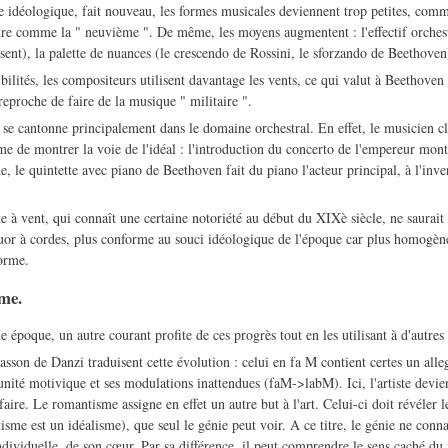
 idéologique, fait nouveau, les formes musicales deviennent trop petites, co
e comme la " neuvième ". De même, les moyens augmentent : l'effectif orchestr
ssent), la palette de nuances (le crescendo de Rossini, le sforzando de Beethoven
ibilités, les compositeurs utilisent davantage les vents, ce qui valut à Beethov
reproche de faire de la musique " militaire ".
n se cantonne principalement dans le domaine orchestral. En effet, le musicien c
e de montrer la voie de l'idéal : l'introduction du concerto de l'empereur montr
le quintette avec piano de Beethoven fait du piano l'acteur principal, à l'inve
e à vent, qui connaît une certaine notoriété au début du XIXè siècle, ne saurait
uor à cordes, plus conforme au souci idéologique de l'époque car plus homogèn
forme.
sme.
époque, un autre courant profite de ces progrès tout en les utilisant à d'autres 
sson de Danzi traduisent cette évolution : celui en fa M contient certes un all
unité motivique et ses modulations inattendues (faM->labM). Ici, l'artiste devie
éfaire. Le romantisme assigne en effet un autre but à l'art. Celui-ci doit révéler
me est un idéalisme), que seul le génie peut voir. A ce titre, le génie ne conna
individuelle, de son cœur. Par sa différence, il peut comprendre le sens caché d