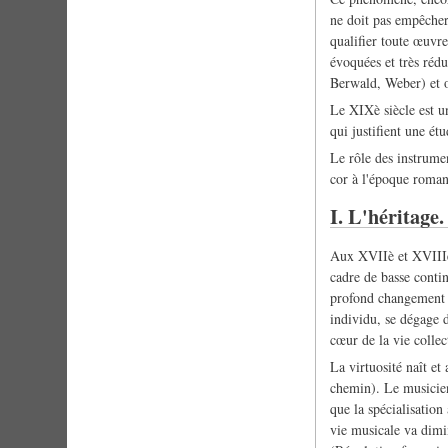
ne doit pas empêcher 
qualifier toute œuvr
évoquées et très réd
Berwald, Weber) et œ
Le XIXè siècle est u
qui justifient une ét
Le rôle des instrume
cor à l'époque romant
I. L'héritage.
Aux XVIIè et XVIIIè 
cadre de basse conti
profond changement d
individu, se dégage d
cœur de la vie collec
La virtuosité naît et
chemin). Le musicien 
que la spécialisation
vie musicale va dimin