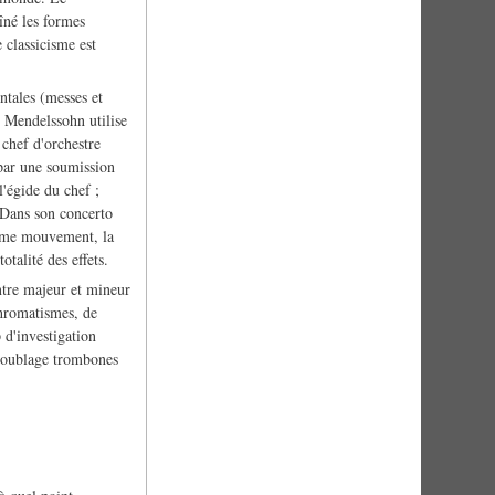
îné les formes
 classicisme est
ntales (messes et
e Mendelssohn utilise
 chef d'orchestre
 par une soumission
l'égide du chef ;
. Dans son concerto
2ème mouvement, la
otalité des effets.
entre majeur et mineur
chromatismes, de
 d'investigation
doublage trombones