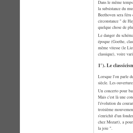
Dans le même temps na
la subsistance du mus
Beethoven sera féru 
circonstance " de Ha
quelque chose de plu
Le danger du schémat
époque (Goethe, class
même vitesse (le Lie
classique), voire var
1°). Le classicis
Lorsque l'on parle d
siècle. Les ouverture
Un concerto pour bas
Mais c'est là une co
l'évolution du couran
troisième mouvement 
s'enrichit d'un fonde
chez Mozart), a pour
la joie ".