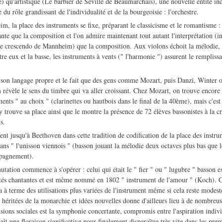
e) qu'artistique (Le barbier de Séville de Beaumarchais), une nouvelle entité in
e du rôle grandissant de l'individualité et de la bourgeoisie : l'orchestre.
m, la place des instruments se fixe, préparant le classicisme et le romantisme :
nte que la composition et l'on admire maintenant tout autant l'interprétation (ind
bre crescendo de Mannheim) que la composition. Aux violons échoit la mélodie
tre eux et la basse, les instruments à vents (" l'harmonie ") assurent le rempli
son langage propre et le fait que des gens comme Mozart, puis Danzi, Winter 
révèle le sens du timbre qui va aller croissant. Chez Mozart, on trouve encore 
uments " au choix " (clarinettes ou hautbois dans le final de la 40ème), mais c'es
y trouve sa place ainsi que le montre la présence de 72 élèves bassonistes à la c
s.
ent jusqu'à Beethoven dans cette tradition de codification de la place des instru
ans " l'unisson viennois " (basson jouant la mélodie deux octaves plus bas que l
mpagnement).
tation commence à s'opérer : celui qui était le " fier " ou " lugubre " basson es
lités chantantes et est même nommé en 1802 " instrument de l'amour " (Koch). 
 à terme des utilisations plus variées de l'instrument même si cela reste modest
s héritées de la monarchie et idées nouvelles donne d'ailleurs lieu à de nombreu
ions sociales est la symphonie concertante, compromis entre l'aspiration individ
naît une floraison significative pour finalement disparaître très vite dans les pr