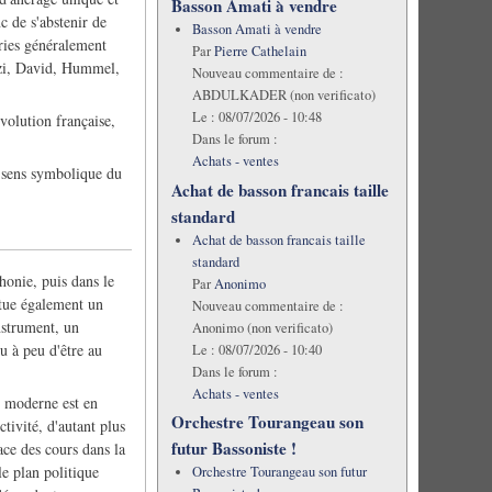
Basson Amati à vendre
c de s'abstenir de
Basson Amati à vendre
ories généralement
Par
Pierre Cathelain
nzi, David, Hummel,
Nouveau commentaire de :
ABDULKADER (non verificato)
Le :
08/07/2026 - 10:48
volution française,
Dans le forum :
Achats - ventes
u sens symbolique du
Achat de basson francais taille
standard
Achat de basson francais taille
standard
honie, puis dans le
Par
Anonimo
itue également un
Nouveau commentaire de :
nstrument, un
Anonimo (non verificato)
u à peu d'être au
Le :
08/07/2026 - 10:40
Dans le forum :
Achats - ventes
ns moderne est en
Orchestre Tourangeau son
ctivité, d'autant plus
futur Bassoniste !
ace des cours dans la
le plan politique
Orchestre Tourangeau son futur