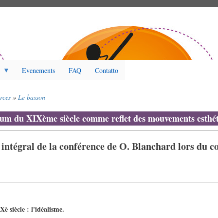
Evenements
FAQ
Contatto
rces
Le basson
um du XIXème siècle comme reflet des mouvements esthé
le intégral de la conférence de O. Blanchard lors du c
è siècle : l'idéalisme.