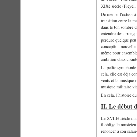
XIXè siècle (Pleyel, 
De même, l'octuor à v
transition entre la 
dans le ton sombre d
entendre des arrange
perdure quelque peu 
conception nouvelle, 
même pour ensemble à
ambition classicisan
La petite symphonie d
cela, elle est déjà co
vents et la musique m
musique militaire vi
En cela, l'histoire d
II. Le début d
Le XVIIIè siècle mar
il oblige le musicien
renoncer à son salair