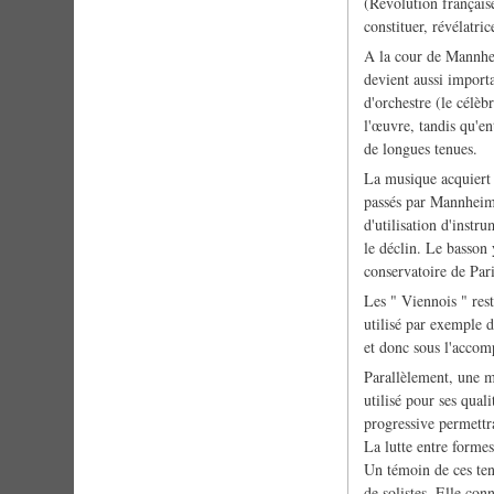
(Révolution français
constituer, révélatric
A la cour de Mannhei
devient aussi importa
d'orchestre (le célè
l'œuvre, tandis qu'en
de longues tenues.
La musique acquiert 
passés par Mannheim 
d'utilisation d'instr
le déclin. Le basson 
conservatoire de Pari
Les " Viennois " rest
utilisé par exemple d
et donc sous l'acco
Parallèlement, une mu
utilisé pour ses qua
progressive permettra
La lutte entre forme
Un témoin de ces tens
de solistes. Elle con