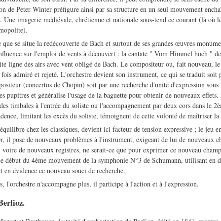
on de Peter Winter préfigure ainsi par sa structure en un seul mouvement encha
s. Une imagerie médiévale, chrétienne et nationale sous-tend ce courant (là où le
mopolite).
ne que se situe la redécouverte de Bach et surtout de ses grandes œuvres monume
influence sur l'emploi de vents à découvert : la cantate " Vom Himmel hoch " d
ite ligne des airs avec vent obligé de Bach. Le compositeur ou, fait nouveau, le
 fois admiré et rejeté. L'orchestre devient son instrument, ce qui se traduit soit
positeur (concertos de Chopin) soit par une recherche d'unité d'expression sous 
s pupitres et généralise l'usage de la baguette pour obtenir de nouveaux effets
 des timbales à l'entrée du soliste ou l'accompagnement par deux cors dans le 
dence, limitant les excès du soliste, témoignent de cette volonté de maîtriser la t
'équilibre chez les classiques, devient ici facteur de tension expressive ; le jeu 
r, il pose de nouveaux problèmes à l'instrument, exigeant de lui de nouveaux 
 voire de nouveaux registres, ne serait-ce que pour exprimer ce nouveau champ
l. Le début du 4ème mouvement de la symphonie N°3 de Schumann, utilisant en 
et en évidence ce nouveau souci de recherche.
 l'orchestre n'accompagne plus, il participe à l'action et à l'expression.
Berlioz.