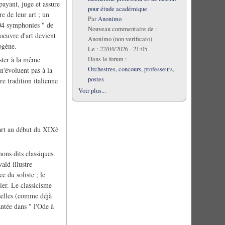
payant, juge et assure
pour étude académique
e de leur art ; un
Par
Anonimo
104 symphonies " de
Nouveau commentaire de :
oeuvre d'art devient
Anonimo (non verificato)
ogène.
Le :
22/04/2026 - 21:05
ister à la même
Dans le forum :
Orchestres, concours, professeurs,
n'évoluent pas à la
postes
e tradition italienne
.
Voir plus...
zart au début du XIXè
ons dits classiques.
ald illustre
e du soliste ; le
er. Le classicisme
rselles (comme déjà
ntée dans " l'Ode à