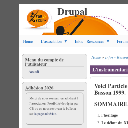
Drupal
Salta
al
contenuto
principale
Home
L'association
Infos - Ressources
Forum
Home
Infos - Ressou
Menu du compte de
Briciole
l'utilisateur
di
L'instrumentari
Accedi
pane
Voici l'artic
Adhésion 2026
Basson 1999.
Merci de nous soutenir en adhérent à
SOMMAIRE
l’association. Possibilité de régler par
CB ou en nous revoyant le bulletin
sur
la page adhésion.
l'héritage
Le début du XIX