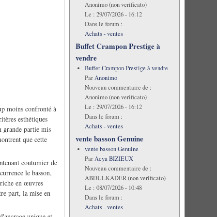
Anonimo (non verificato)
Le :
29/07/2026 - 16:12
Dans le forum :
Achats - ventes
Buffet Crampon Prestige à
vendre
Buffet Crampon Prestige à vendre
Par
Anonimo
Nouveau commentaire de :
Anonimo (non verificato)
Le :
29/07/2026 - 16:12
oup moins confronté à
Dans le forum :
ritères esthétiques
Achats - ventes
en grande partie mis
vente basson Genuine
montrent que cette
vente basson Genuine
Par
Acya BIZIEUX
aintenant coutumier de
Nouveau commentaire de :
ccurrence le basson,
ABDULKADER (non verificato)
s riche en œuvres
Le :
08/07/2026 - 10:48
tre part, la mise en
Dans le forum :
Achats - ventes
 d'ancrage unique et