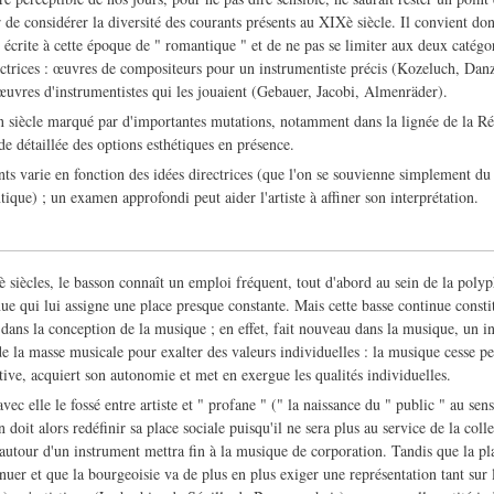
de considérer la diversité des courants présents au XIXè siècle. Il convient don
e écrite à cette époque de " romantique " et de ne pas se limiter aux deux catég
uctrices : œuvres de compositeurs pour un instrumentiste précis (Kozeluch, Da
uvres d'instrumentistes qui les jouaient (Gebauer, Jacobi, Almenräder).
n siècle marqué par d'importantes mutations, notamment dans la lignée de la Ré
ude détaillée des options esthétiques en présence.
nts varie en fonction des idées directrices (que l'on se souvienne simplement d
ique) ; un examen approfondi peut aider l'artiste à affiner son interprétation.
siècles, le basson connaît un emploi fréquent, tout d'abord au sein de la polyp
nue qui lui assigne une place presque constante. Mais cette basse continue const
ans la conception de la musique ; en effet, fait nouveau dans la musique, un i
e la masse musicale pour exalter des valeurs individuelles : la musique cesse pe
tive, acquiert son autonomie et met en exergue les qualités individuelles.
 avec elle le fossé entre artiste et " profane " (" la naissance du " public " au se
doit alors redéfinir sa place sociale puisqu'il ne sera plus au service de la colle
 autour d'un instrument mettra fin à la musique de corporation. Tandis que la pl
uer et que la bourgeoisie va de plus en plus exiger une représentation tant sur 