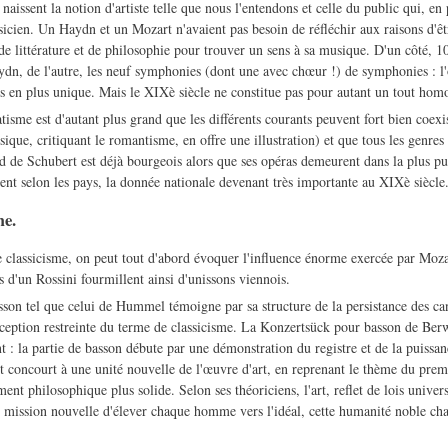
issent la notion d'artiste telle que nous l'entendons et celle du public qui, en 
icien. Un Haydn et un Mozart n'avaient pas besoin de réfléchir aux raisons d'êtr
de littérature et de philosophie pour trouver un sens à sa musique. D'un côté, 
ydn, de l'autre, les neuf symphonies (dont une avec chœur !) de symphonies : l'
s en plus unique. Mais le XIXè siècle ne constitue pas pour autant un tout hom
isme est d'autant plus grand que les différents courants peuvent fort bien coex
ique, critiquant le romantisme, en offre une illustration) et que tous les genres 
d de Schubert est déjà bourgeois alors que ses opéras demeurent dans la plus pur
ient selon les pays, la donnée nationale devenant très importante au XIXè siècle
me.
e classicisme, on peut tout d'abord évoquer l'influence énorme exercée par Mo
s d'un Rossini fourmillent ainsi d'unissons viennois.
son tel que celui de Hummel témoigne par sa structure de la persistance des can
nception restreinte du terme de classicisme. La Konzertsück pour basson de Berw
t : la partie de basson débute par une démonstration du registre et de la puissanc
concourt à une unité nouvelle de l'œuvre d'art, en reprenant le thème du premi
ment philosophique plus solide. Selon ses théoriciens, l'art, reflet de lois unive
 mission nouvelle d'élever chaque homme vers l'idéal, cette humanité noble cha