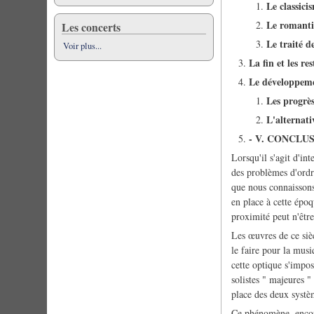
Le classici
Le romanti
Les concerts
Le traité d
Voir plus...
La fin et les re
Le développemen
Les progrès
L'alternativ
- V. CONCLU
Lorsqu'il s'agit d'i
des problèmes d'ordre
que nous connaissons 
en place à cette époq
proximité peut n'êtr
Les œuvres de ce sièc
le faire pour la musi
cette optique s'impos
solistes " majeures "
place des deux systè
Ce phénomène, encore