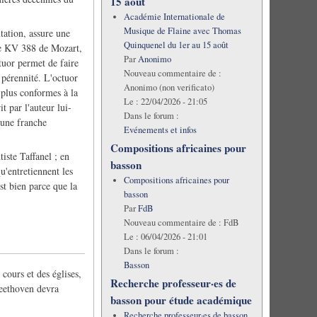
15 août
Académie Internationale de
Musique de Flaine avec Thomas
tation, assure une
Quinquenel du 1er au 15 août
ade KV 388 de Mozart,
Par
Anonimo
tuor permet de faire
Nouveau commentaire de :
 pérennité. L'octuor
Anonimo (non verificato)
 plus conformes à la
Le :
22/04/2026 - 21:05
t par l'auteur lui-
Dans le forum :
 une franche
Evénements et infos
Compositions africaines pour
iste Taffanel ; en
basson
qu'entretiennent les
Compositions africaines pour
st bien parce que la
basson
Par
FdB
Nouveau commentaire de :
FdB
Le :
06/04/2026 - 21:01
Dans le forum :
Basson
cours et des églises,
Recherche professeur·es de
Beethoven devra
basson pour étude académique
Recherche professeur·es de basson