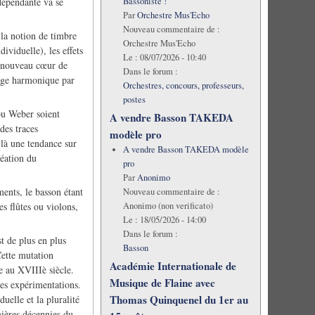
dépendante va se
Bassoniste !
Par
Orchestre Mus'Echo
Nouveau commentaire de :
 la notion de timbre
Orchestre Mus'Echo
ividuelle), les effets
Le :
08/07/2026 - 10:40
, nouveau cœur de
Dans le forum :
ssage harmonique par
Orchestres, concours, professeurs,
postes
ou Weber soient
A vendre Basson TAKEDA
des traces
modèle pro
t là une tendance sur
A vendre Basson TAKEDA modèle
réation du
pro
Par
Anonimo
ments, le basson étant
Nouveau commentaire de :
es flûtes ou violons,
Anonimo (non verificato)
Le :
18/05/2026 - 14:00
Dans le forum :
t de plus en plus
Basson
Cette mutation
Académie Internationale de
e au XVIIIè siècle.
Musique de Flaine avec
ses expérimentations.
Thomas Quinquenel du 1er au
uelle et la pluralité
emières décennies du