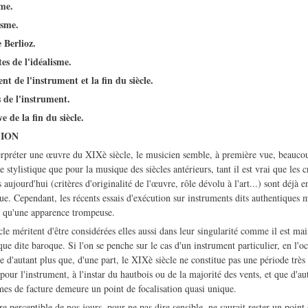
sme.
sme.
e Berlioz.
stes de l'idéalisme.
t de l'instrument et la fin du siècle.
 de l'instrument.
e de la fin du siècle.
SION
nterpréter une œuvre du XIXè siècle, le musicien semble, à première vue, beauc
 stylistique que pour la musique des siècles antérieurs, tant il est vrai que les c
aujourd'hui (critères d'originalité de l'œuvre, rôle dévolu à l'art...) sont déjà 
ue. Cependant, les récents essais d'exécution sur instruments dits authentiques 
e qu'une apparence trompeuse.
le méritent d'être considérées elles aussi dans leur singularité comme il est m
que dite baroque. Si l'on se penche sur le cas d'un instrument particulier, en l'o
e d'autant plus que, d'une part, le XIXè siècle ne constitue pas une période trè
 pour l'instrument, à l'instar du hautbois ou de la majorité des vents, et que d'au
mes de facture demeure un point de focalisation quasi unique.
 perceptible de nos jours, pour ne pas dire sensible, ne saurait rester un point