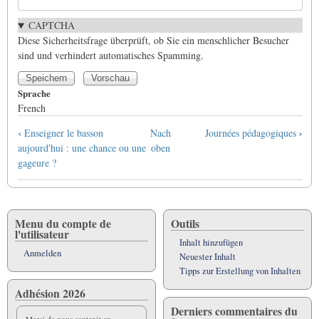
CAPTCHA
Diese Sicherheitsfrage überprüft, ob Sie ein menschlicher Besucher
sind und verhindert automatisches Spamming.
Sprache
French
Links
‹
›
Enseigner le basson
Nach
Journées pédagogiques
für
aujourd'hui : une chance ou une
oben
das
gageure ?
Blättern
im
Buch
Index
Menu du compte de
Outils
l'utilisateur
des
Inhalt hinzufügen
concerto
Anmelden
Neuester Inhalt
de
Tipps zur Erstellung von Inhalten
Vivaldi
Adhésion 2026
Derniers commentaires du