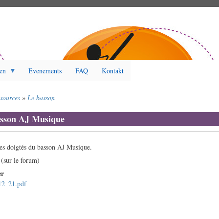
en
Evenements
FAQ
Kontakt
ssources
Le basson
asson AJ Musique
es doigtés du basson AJ Musique.
 (sur le forum)
er
12_21.pdf