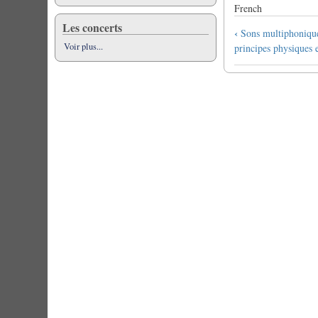
French
Les concerts
Links
‹
Sons multiphoniques
für
Voir plus...
principes physiques e
das
Blättern
im
Buch
Tablature
du
basson
AJ
Musique