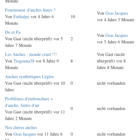
Monate
Normales
Fournisseur d'anches finies ?
Von
Gras Jacques
Thema
Von
Enthalpy
vor 4 Jahre 6
10
vor 4 Jahre 3 Monate
Monate
Normales
Do et Fa
Von
Gras Jacques
Thema
Von
Gast (nicht überprüft)
vor 5
2
vor 5 Jahre 6 Monate
Jahre 7 Monate
Normales
Les Anches : monde cruel !!!
Von
Gast (nicht
Thema
Von
Tregouna38
vor 8 Jahre 9
8
überprüft)
vor 8
Monate
Jahre 8 Monate
Normales
Anches synthétiques Légère
Thema
Von
Gast (nicht überprüft)
vor 10
0
nicht vorhanden
Jahre
Normales
Problèmes d'embouchure +
Thema
d'anche, fuites d'air
0
nicht vorhanden
Von
Gast (nicht überprüft)
vor 11
Jahre 2 Monate
Normales
Nos chères anches
Thema
Von
Gras Jacques
vor 11 Jahre 6
0
nicht vorhanden