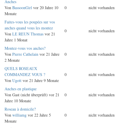
Normales
Anches
Thema
Von
BassoonGirl
vor 20 Jahre 10
0
nicht vorhanden
Monate
Normales
Faites-vous les poupées sur vos
Thema
anches quand vous les montez
0
nicht vorhanden
Von
LE REUN Thomas
vor 21
Jahre 1 Monat
Normales
Montez-vous vos anches?
Thema
Von
Pierre Cathelain
vor 21 Jahre
0
nicht vorhanden
2 Monate
Normales
QUELS ROSEAUX
Thema
COMMANDEZ VOUS ?
0
nicht vorhanden
Von
Ugott
vor 21 Jahre 9 Monate
Normales
Anches en plastique
Thema
Von
Gast (nicht überprüft)
vor 21
0
nicht vorhanden
Jahre 10 Monate
Normales
Roseau à domicile?
Thema
Von
williamg
vor 22 Jahre 5
0
nicht vorhanden
Monate