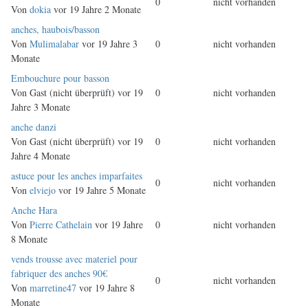
0
nicht vorhanden
Thema
Von
dokia
vor 19 Jahre 2 Monate
Normales
anches, haubois/basson
Thema
Von
Mulimalabar
vor 19 Jahre 3
0
nicht vorhanden
Monate
Normales
Embouchure pour basson
Thema
Von
Gast (nicht überprüft)
vor 19
0
nicht vorhanden
Jahre 3 Monate
Normales
anche danzi
Thema
Von
Gast (nicht überprüft)
vor 19
0
nicht vorhanden
Jahre 4 Monate
Normales
astuce pour les anches imparfaites
0
nicht vorhanden
Thema
Von
elviejo
vor 19 Jahre 5 Monate
Normales
Anche Hara
Thema
Von
Pierre Cathelain
vor 19 Jahre
0
nicht vorhanden
8 Monate
Normales
vends trousse avec materiel pour
Thema
fabriquer des anches 90€
0
nicht vorhanden
Von
marretine47
vor 19 Jahre 8
Monate