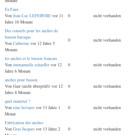
Monate
Normales
Fa Faux
Thema
Von
Jean-Luc LEFEBVRE
vor 11
0
nicht vorhanden
Jahre 10 Monate
Normales
Des conseils pour les anches de
Thema
basson baroque
0
nicht vorhanden
Von
Catherine
vor 12 Jahre 5
Monate
Normales
les anches et le basson francais
Thema
Von
emmanuelle schaeffer
vor 12
0
nicht vorhanden
Jahre 6 Monate
Normales
anches pour basson
Thema
Von
Gast (nicht überprüft)
vor 12
0
nicht vorhanden
Jahre 8 Monate
Normales
quel matériel ?
Thema
Von
rene bovaere
vor 13 Jahre 1
0
nicht vorhanden
Monat
Normales
Fabrication des anches
Thema
Von
Gras Jacques
vor 13 Jahre 2
0
nicht vorhanden