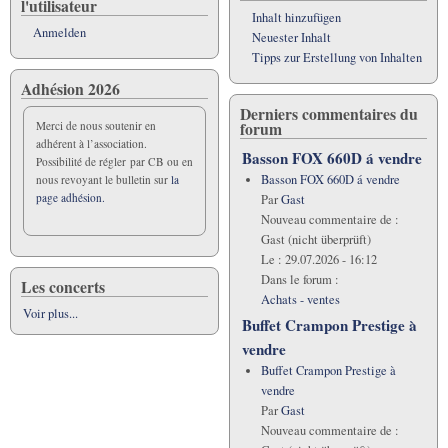
l'utilisateur
Inhalt hinzufügen
Anmelden
Neuester Inhalt
Tipps zur Erstellung von Inhalten
Adhésion 2026
Derniers commentaires du
forum
Merci de nous soutenir en
adhérent à l’association.
Basson FOX 660D á vendre
Possibilité de régler par CB ou en
Basson FOX 660D á vendre
nous revoyant le bulletin sur
la
page adhésion.
Par
Gast
Nouveau commentaire de :
Gast (nicht überprüft)
Le :
29.07.2026 - 16:12
Dans le forum :
Les concerts
Achats - ventes
Voir plus...
Buffet Crampon Prestige à
vendre
Buffet Crampon Prestige à
vendre
Par
Gast
Nouveau commentaire de :