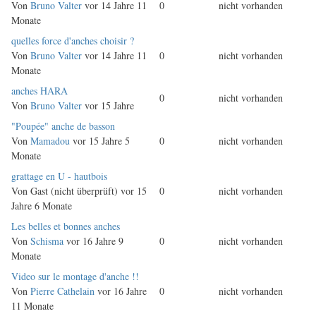
Thema
Von
Bruno Valter
vor 14 Jahre 11
0
nicht vorhanden
Monate
Normales
quelles force d'anches choisir ?
Thema
Von
Bruno Valter
vor 14 Jahre 11
0
nicht vorhanden
Monate
Normales
anches HARA
0
nicht vorhanden
Thema
Von
Bruno Valter
vor 15 Jahre
Normales
"Poupée" anche de basson
Thema
Von
Mamadou
vor 15 Jahre 5
0
nicht vorhanden
Monate
Normales
grattage en U - hautbois
Thema
Von
Gast (nicht überprüft)
vor 15
0
nicht vorhanden
Jahre 6 Monate
Normales
Les belles et bonnes anches
Thema
Von
Schisma
vor 16 Jahre 9
0
nicht vorhanden
Monate
Normales
Video sur le montage d'anche !!
Thema
Von
Pierre Cathelain
vor 16 Jahre
0
nicht vorhanden
11 Monate