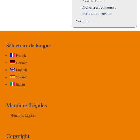
Dans le forum :
Orchestres, concours,
professeurs, postes
Voir plus...
Sélecteur de langue
French
German
English
Spanish
Italian
Mentions Légales
Mentions Légales
Copyright