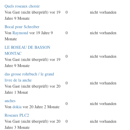
Normales
Quels roseaux choisir
Thema
Von
Gast (nicht überprüft)
vor 19
0
nicht vorhanden
Jahre 9 Monate
Normales
Bocal pour Schreiber
Thema
Von
Raymond
vor 19 Jahre 9
0
nicht vorhanden
Monate
Normales
LE ROSEAU DE BASSON
Thema
MONTAC
0
nicht vorhanden
Von
Gast (nicht überprüft)
vor 19
Jahre 9 Monate
Normales
das grosse rohrbuch / le grand
Thema
livre de la anche
0
nicht vorhanden
Von
Gast (nicht überprüft)
vor 20
Jahre 1 Monat
Normales
anches
0
nicht vorhanden
Thema
Von
dokia
vor 20 Jahre 2 Monate
Normales
Roseaux PLC2
Thema
Von
Gast (nicht überprüft)
vor 20
0
nicht vorhanden
Jahre 3 Monate