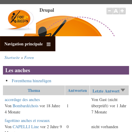
Direkt
Drupal
zum
Inhalt
Navigation principale
Startseite
Foren
Pfadnavigation
Les anches
Forenthema hinzufügen
Thema
Antworten
Letzte Antwort
Aufs
sort
Normales
accordage des anches
Von
Gast (nicht
Thema
Von
Bombardéchois
vor 18 Jahre
1
überprüft)
vor 1 Jahr
4 Monate
7 Monate
Normales
fagottino anches et roseaux
Thema
Von
CAPELLI Line
vor 2 Jahre 9
0
nicht vorhanden