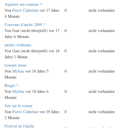
Normales
Aiguiser son couteau !!
Thema
Von
Pierre Cathelain
vor 17 Jahre
0
nicht vorhanden
4 Monate
Normales
Concours d'anche 2009 ?
Thema
Von
Gast (nicht überprüft)
vor 17
0
nicht vorhanden
Jahre 6 Monate
Normales
anches widmann
Thema
Von
Gast (nicht überprüft)
vor 18
0
nicht vorhanden
Jahre 1 Monat
Normales
roseaux mous
Thema
Von
Mylène
vor 18 Jahre 5
0
nicht vorhanden
Monate
Normales
Rieger ?
Thema
Von
Mylène
vor 18 Jahre 6
0
nicht vorhanden
Monate
Normales
Site sur le roseau
Thema
Von
Pierre Cathelain
vor 19 Jahre
0
nicht vorhanden
2 Monate
Normales
Festival de l'anche