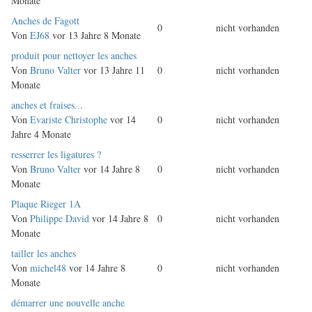
Monate
Normales
Anches de Fagott
0
nicht vorhanden
Thema
Von
EJ68
vor 13 Jahre 8 Monate
Normales
produit pour nettoyer les anches
Thema
Von
Bruno Valter
vor 13 Jahre 11
0
nicht vorhanden
Monate
Normales
anches et fraises...
Thema
Von
Evariste Christophe
vor 14
0
nicht vorhanden
Jahre 4 Monate
Normales
resserrer les ligatures ?
Thema
Von
Bruno Valter
vor 14 Jahre 8
0
nicht vorhanden
Monate
Normales
Plaque Rieger 1A
Thema
Von
Philippe David
vor 14 Jahre 8
0
nicht vorhanden
Monate
Normales
tailler les anches
Thema
Von
michel48
vor 14 Jahre 8
0
nicht vorhanden
Monate
Normales
démarrer une nouvelle anche