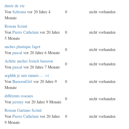
Normales
durée de vie
Thema
Von
Schisma
vor 20 Jahre 4
0
nicht vorhanden
Monate
Normales
Roseau Scimè
Thema
Von
Pierre Cathelain
vor 20 Jahre
0
nicht vorhanden
5 Monate
Normales
anches plastique fagot
0
nicht vorhanden
Thema
Von
pascal
vor 20 Jahre 6 Monate
Normales
Achète anches french bassoon
0
nicht vorhanden
Thema
Von
pascal
vor 20 Jahre 7 Monate
Normales
arghhh je suis tannée.... :~(
Thema
Von
BassoonGirl
vor 20 Jahre 9
0
nicht vorhanden
Monate
Normales
différents roseaux
0
nicht vorhanden
Thema
Von
jeremy
vor 20 Jahre 9 Monate
Normales
Roseau Gaetano Scimè
Thema
Von
Pierre Cathelain
vor 20 Jahre
0
nicht vorhanden
9 Monate