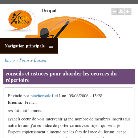
Pasar
Drupal
al
contenido
principal
Navigation principale
Inicio
Foros
Basson
Sobrescribir
enlaces
conseils et astuces pour aborder les oeuvres du
de
répertoire
ayuda
a
Enviado por
piochonsolo1
el
Lun, 05/06/2006 - 15:28
la
Idioma
French
navegación
resalut tout le monde,
ayant à coeur de voir intervenir grand nombre de membres inscrits sur
notre forum, j'ai eu l'idée de poster ce nouveau sujet, qui sera, je
l'espère copieusement alimenté par les fers de lance du forum, car je