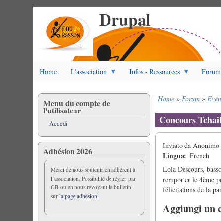
Drupal
Salta
al
contenuto
principale
Home
L'association
Infos - Ressources
Forum
Home
Forum
Evén
Menu du compte de
Briciole
l'utilisateur
di
Concours Tchai
Accedi
pane
Inviato da
Anonimo (
Adhésion 2026
Lingua
French
Lola Descours, basso
Merci de nous soutenir en adhérent à
l’association. Possibilité de régler par
remporter le 4ème pr
CB ou en nous revoyant le bulletin
félicitations de la p
sur
la page adhésion.
Aggiungi un