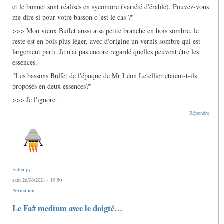
le
et le bonnet sont réalisés en sycomore (variété d'érable). Pouvez-vous
basson
français
me dire si pour votre basson c 'est le cas ?"
par
>>> Mon vieux Buffet aussi a sa petite branche en bois sombre, le
Gras
Jacques
reste est en bois plus léger, avec d'origine un vernis sombre qui est
largement parti. Je n'ai pas encore regardé quelles peuvent être les
essences.
"Les bassons Buffet de l'époque de Mr Léon Letellier étaient-t-ils
proposés en deux essences?"
>>> Je l'ignore.
Répondre
Enthalpy
sam 26/06/2021 - 19:50
Permalien
Le Fa# medium avec le doigté…