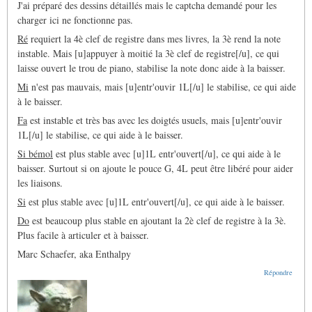
J'ai préparé des dessins détaillés mais le captcha demandé pour les
charger ici ne fonctionne pas.
Ré
requiert la 4è clef de registre dans mes livres, la 3è rend la note
instable. Mais [u]appuyer à moitié la 3è clef de registre[/u], ce qui
laisse ouvert le trou de piano, stabilise la note donc aide à la baisser.
Mi
n'est pas mauvais, mais [u]entr'ouvir 1L[/u] le stabilise, ce qui aide
à le baisser.
Fa
est instable et très bas avec les doigtés usuels, mais [u]entr'ouvir
1L[/u] le stabilise, ce qui aide à le baisser.
Si bémol
est plus stable avec [u]1L entr'ouvert[/u], ce qui aide à le
baisser. Surtout si on ajoute le pouce G, 4L peut être libéré pour aider
les liaisons.
Si
est plus stable avec [u]1L entr'ouvert[/u], ce qui aide à le baisser.
Do
est beaucoup plus stable en ajoutant la 2è clef de registre à la 3è.
Plus facile à articuler et à baisser.
Marc Schaefer, aka Enthalpy
Répondre