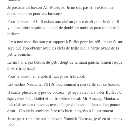
sait-
Je possède un basson AJ Musique. Je ne sais pas si il existe une
il
si
documentation pour ces bassons?
de…
Pour le basson AJ : il existe une clef au pouce droit pour le do# , il n'
par
Marc
y a donc plus besoin de la clef de doublure mais on peut toutefois l'
Duvernois
utiliser.
il y a une modification par rapport à Buffet pour les ré# , mi et fa sur
aigu que l'on obtenir avec les clefs de trille sur la partie avant de la
petite branche.
Le mi3 n' a pas besoin du petit doigt de la main gauche (sinon risque
d' être trop haut)
Pour le basson en érable il faut jouer très cool.
Les anches Neuranter NH18 fonctionnent à merveille sur ce basson.
Il existe plusieurs types de bocaux : p( équivalent à 1 . der Buffet ; C
équivalent à 2 . Buffet et un troisième bocal. Mr Amaury Montac a
fait réaliser deux bassons avec clétage du basson allemand au pouce
droit . Ces clefs semblent être très bien intégrées à l' instrument.
Je ne peux rien dire sur le basson Yannick Ducasse, je n' en ai jamais
joué