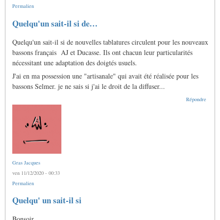
Permalien
Quelqu'un sait-il si de…
Quelqu'un sait-il si de nouvelles tablatures circulent pour les nouveaux
bassons français AJ et Ducasse. Ils ont chacun leur particularités
nécessitant une adaptation des doigtés usuels.
J'ai en ma possession une "artisanale" qui avait été réalisée pour les
bassons Selmer. je ne sais si j'ai le droit de la diffuser...
Répondre
Gras Jacques
ven 11/12/2020 - 00:33
Permalien
En
Quelqu' un sait-il si
réponse
à
Bonsoir
Quelqu'un