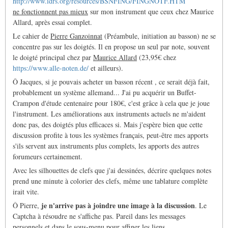
http://www.idrs.org/resources/BSNFING/FINGNOTF.HTM
ne fonctionnent pas mieux
sur mon instrument que ceux chez Maurice
Allard, après essai complet.
Le cahier de
Pierre Ganzoinnat
(Préambule, initiation au basson) ne se
concentre pas sur les doigtés. Il en propose un seul par note, souvent
le doigté principal chez par
Maurice Allard
(23,95€ chez
https://www.alle-noten.de/
et ailleurs).
Ô Jacques, si je pouvais acheter un basson récent , ce serait déjà fait,
probablement un système allemand... J'ai pu acquérir un Buffet-
Crampon d'étude centenaire pour 180€, c'est grâce à cela que je joue
l'instrument. Les améliorations aux instruments actuels ne m'aident
donc pas, des doigtés plus efficaces si. Mais j'espère bien que cette
discussion profite à tous les systèmes français, peut-être mes apports
s'ils servent aux instruments plus complets, les apports des autres
forumeurs certainement.
Avec les silhouettes de clefs que j'ai dessinées, décrire quelques notes
prend une minute à colorier des clefs, même une tablature complète
irait vite.
je n'arrive pas à joindre une image à la discussion
Ô Pierre,
. Le
Captcha à résoudre ne s'affiche pas. Pareil dans les messages
personnels et dans le sous-menu pour affiner les liens.