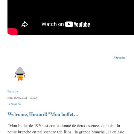
Répondre
Enthalpy
sam 26/06/2021 - 20:23
Permalien
En
Welcome, Howard!"Mon buffet…
réponse
à
"Mon buffet de 1920 est confectionné de deux essences de bois : la
Doigtés
pour
petite branche en palissandre (de Rio) ; la grande branche , la culasse