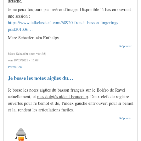
détaché.
Je ne peux toujours pas insérer d'image. Disponible là-bas en ouvrant
une session :
https://www.talkclassical.com/68920-french-basson-fingerings-
post201336…
Marc Schaefer, aka Enthalpy
Répondre
Marc Schaefer (non vérifié)
ven 19/03/2021 - 15:08
Permalien
Je bosse les notes aigües du…
Je bosse les notes aigües du basson français sur le Boléro de Ravel
actuellement, et
mes doigtés aident beaucoup
. Deux clefs de registre
ouvertes pour ré bémol et do, l'index gauche entr'ouvert pour si bémol
et la, rendent les articulations faciles.
Répondre