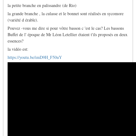
la petite branche en palissandre (de Rio)
la grande branche , la culasse et le bonnet sont réalisés en sycomore
(variété d érable).
Pouvez -vous me dire si pour vôtre basson c 'est le cas? Les bassons
Buffet de l' époque de Mr Léon Letellier étaient t'ils proposés en deux
essences?
la vidéo est:
https://youtu.be/imD9H_F50uY