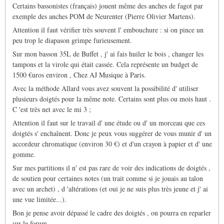
Certains bassonistes (français) jouent même des anches de fagot par
exemple des anches POM de Neurenter (Pierre Olivier Martens).
Attention il faut vérifier très souvent l' embouchure : si on pince un
peu trop le diapason grimpe furieusement.
Sur mon basson 35L de Buffet , j' ai fais huiler le bois , changer les
tampons et la virole qui était cassée. Cela représente un budget de
1500 €uros environ , Chez AJ Musique à Paris.
Avec la méthode Allard vous avez souvent la possibilité d' utiliser
plusieurs doigtés pour la même note. Certains sont plus ou mois haut .
C 'est très net avec le mi 3 ;
Attention il faut sur le travail d' une étude ou d' un morceau que ces
doigtés s' enchaînent. Donc je peux vous suggérer de vous munir d' un
accordeur chromatique (environ 30 €) et d'un crayon à papier et d' une
gomme.
Sur mes partitions il n' est pas rare de voir des indications de doigtés ,
de soutien pour certaines notes (un trait comme si je jouais au talon
avec un archet) , d 'altérations (et oui je ne suis plus très jeune et j' ai
une vue limitée...).
Bon je pense avoir dépassé le cadre des doigtés , on pourra en reparler
sur le forum.