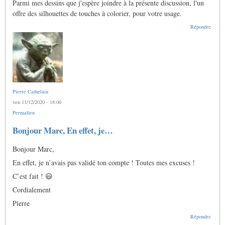
Parmi mes dessins que j'espère joindre à la présente discussion, l'un
offre des silhouettes de touches à colorier, pour votre usage.
Répondre
Pierre Cathelain
ven 11/12/2020 - 18:06
Permalien
En
Bonjour Marc, En effet, je…
réponse
à
Bonjour Marc,
Ô
Pierre,
En effet, je n’avais pas validé ton compte ! Toutes mes excuses !
j'aimerais
bien
C’est fait ! 😃
me…
par
Cordialement
Anonyme
(non
Pierre
vérifié)
Répondre