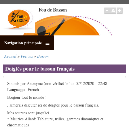
Aller
Fou de Basson
au
contenu
principal
Navigation principale
Accueil
Forums
Basson
Fil
d'Ariane
Doigtés pour le basson français
Soumis par
Anonyme (non vérifié)
le
lun 07/12/2020 - 22:48
Language
French
Bonjour tout le monde !
J'aimerais discuter ici de doigtés pour le basson français.
Mes sources sont jusqu'ici
* Maurice Allard: Tablature, trilles, gammes diatoniques et
chromatiques