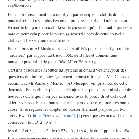
améliorations.
Pour nôtre instrument national il y a par exemple la clef de do# au
pouce droit . il n'y a plus besoin de prendre la clef de doublure pour
fermer le tampon de bocal , la seule chose est qu' il faut anticiper cette
note et pour cela placer le pouce gauche très prés de cette nouvelle
clef avant l' exécution de cette note.
Pour le basson AJ Musique trois clefs utilisés pour le sur aigu ont été
"montées" par rapport au basson 35L de Buffet et donnent une
nouvelle possibilité de jouer Ré# ,MI et FA suraigu .
Certains bassonistes habitués au système allemand veulent ,pour des
questions de timbre ,jouer également le basson français. Mr Ducasse et
récemment Mr Amaury Montac ( AJ Musique) ont pris note de cette
demande. Pour cela un plateau a été ajouté au pouce droit ainsi que de
nouvelles clefs que l' on peu actionner avec le pouce droit.Cela doit
aider ces bassonistes et honnêtement je pense que c' est une très bonne
chose. Si je regarde les doigtés du basson allemand proposé par Mr
Terry Ewell (
https://terryewell.com/
) je pense que ces nouvelles clefs
concernent le Fa# 2 ; 3 et 4
le sol # 2 et 3 , le sib 2 , le ré #3 et 5 , le si4 , le do#2 ppp et le do#4.
Il y a certainement une clef pour le petit doigt de la main droite qui a