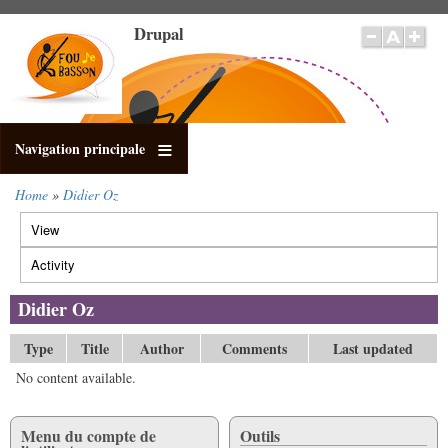
Skip
Drupal
to
main
content
Navigation principale
Home
Didier Oz
Breadcrumb
View
Primary
tabs
Activity
(active
tab)
Didier Oz
Type
Title
Author
Comments
Last updated
No content available.
Menu du compte de
Outils