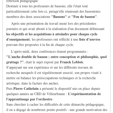
réflexion pédagogique.
Destinée à tous les professeurs de bassons, elle l'était tout
particulièrement cette fois-ci, puisqu'elle réunissait des bassonistes
"Bassons"
"Fou de basson"
membres des deux associations
et
.
Après une présentation du travail mené lors des précédentes
journées et qui avait abouti à la réalisation d'un document définissant
les objectifs et les acquisitions à atteindre pour chaque cycle
d'enseignement
liste d’œuvres
, les professeurs ont réfléchi à une
pouvant être proposées à la fin de chaque cycle.
L'après-midi, deux conférences étaient programmées :
"L'anche double de basson ; entre conception et philosophie, quel
grattage ?"
Franck Leblois
, était le sujet exposé par
.
S'appuyant sur son expérience et sur les différents travaux de
recherche auxquels il est régulièrement associé, son propos visait à
mettre en balance les préoccupations techniques et la recherche
artistique, dans la facture des anches.
Pierre Cathelain
Puis
a présenté le dispositif mis en place depuis
L'expérimentation de
quelques années au CRD de Villeurbanne :
l'apprentissage par l'orchestre
.
Sans chercher à cacher les difficultés de cette démarche pédagogique,
il en a dégagé de nombreux points positifs : une grande motivation des