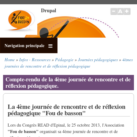
Skip
Drupal
to
main
content
Navigation principale
Home
Infos - Ressources
Pédagogie
Journées pédagogiques
4èmes
Breadcrumb
journées de rencontre et de réflexion pédagogique
Compte-rendu de la 4ème journée de rencontre et de
réflexion pédagogique.
La 4ème journée de rencontre et de réflexion
pédagogique "Fou de basson"
Lors du Congrès READ d'Epinal, le 25 octobre 2013, l'Association
"Fou de basson"
organisait sa 4ème journée de rencontre et de