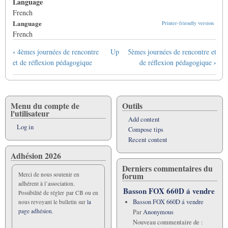
Language
French
Language
Printer-friendly version
French
Book
‹
4èmes journées de rencontre
Up
5èmes journées de rencontre et
traversal
›
et de réflexion pédagogique
de réflexion pédagogique
links
for
Compte-
rendu
Menu du compte de
Outils
l'utilisateur
de
Add content
la
Log in
Compose tips
4ème
Recent content
journée
Adhésion 2026
de
Derniers commentaires du
rencontre
forum
Merci de nous soutenir en
et
adhérent à l’association.
de
Basson FOX 660D á vendre
Possibilité de régler par CB ou en
réflexion
Basson FOX 660D á vendre
nous revoyant le bulletin sur
la
pédagogique.
page adhésion.
Par
Anonymous
Nouveau commentaire de :