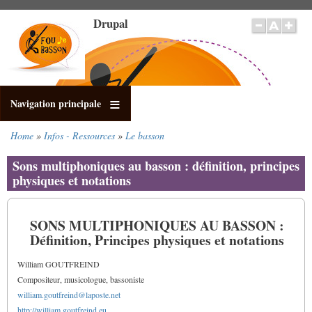
Skip
Drupal
to
main
content
Navigation principale
Home
Infos - Ressources
Le basson
Breadcrumb
Sons multiphoniques au basson : définition, principes
physiques et notations
SONS MULTIPHONIQUES AU BASSON :
Définition, Principes physiques et notations
William GOUTFREIND
Compositeur, musicologue, bassoniste
william.goutfreind@laposte.net
http://william.goutfreind.eu