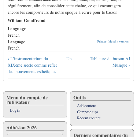
régulièrement, afin de consolider cette chaîne, ce qui encouragera
encore les compositeurs de notre époque à écrire pour le basson.
William Goudfreind
Language
French
Language
Printer-friendly version
French
Book
‹
L'instrumentarium du
Up
Tablature du basson AJ
traversal
›
XIXème siècle comme reflet
Musique
links
des mouvements esthétiques
for
Sons
multiphoniques
au
Menu du compte de
Outils
l'utilisateur
basson
Add content
:
Log in
Compose tips
définition,
Recent content
principes
Adhésion 2026
physiques
Derniers commentaires du
et