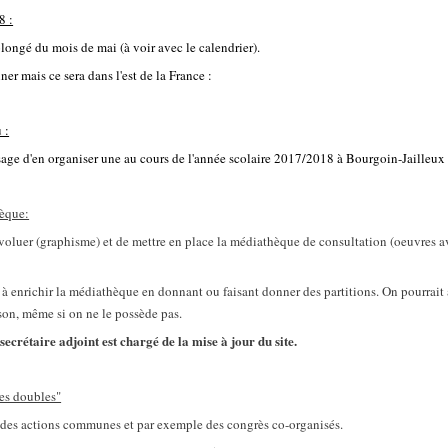
8 :
ongé du mois de mai (à voir avec le calendrier).
ner mais ce sera dans l'est de la France :
 :
sage d'en organiser une au cours de l'année scolaire 2017/2018 à Bourgoin-Jailleux
hèque:
 évoluer (graphisme) et de mettre en place la médiathèque de consultation (oeuvres 
à enrichir la médiathèque en donnant ou faisant donner des partitions. On pourrait a
son, même si on ne le possède pas.
ecrétaire adjoint est chargé de la mise à jour du site.
hes doubles"
ir des actions communes et par exemple des congrès co-organisés.