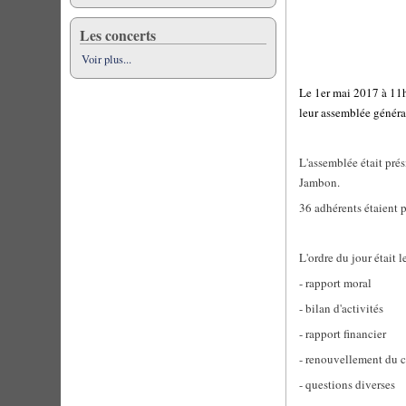
Les concerts
Voir plus...
Le 1er mai 2017 à 11h
leur assemblée généra
L'assemblée était prési
Jambon.
36 adhérents étaient 
L'ordre du jour était l
- rapport moral
- bilan d'activités
- rapport financier
- renouvellement du c
- questions diverses