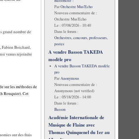
Bassoniste !
Par
Orchestre Mus'Echo
Nouveau commentaire de :
Orchestre Mus'Echo
Le :
07/08/2026 - 10:40
Dans le forum :
lus grand nombre de
Orchestres, concours, professeurs,
postes
s, Fabien Boichard,
A vendre Basson TAKEDA
insi venus rejoindre
modèle pro
A vendre Basson TAKEDA modèle
pro
Par
Anonymous
Nouveau commentaire de :
de sur les méthodes de
Anonymous (not verified)
th Rouquier). Cet
Le :
05/18/2026 - 14:00
Dans le forum :
Basson
Académie Internationale de
Musique de Flaine avec
Thomas Quinquenel du 1er au
nomies sur des frais