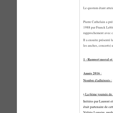
Le quorum étant attei
Pierre Cathelain a pr
1988 par Franck Lebloi
rapprochement avec ce
Il a ensuite présenté 
les anches, concerts) a
1 - Rapport moral et 
Année 2016
:
Nombre d'adhérents :
•
La 6ème journée de r
Initiées par Laurent e
était partenaire de ce
Valérie Lemaire, profe