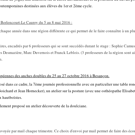
contemporaines destinées aux élèves du 1er et 2ème cycle.
à Berlencourt-Le Cauroy du 5 au 8 mai 2016 :
 chaque année dans une région différente ce qui permet de le faire connaître à un p
iaires, encadrés par 6 professeurs qui se sont succédés durant le stage : Sophie Camu
es Desmazière, Marc Duvernois et Franck Leblois. (3 professeurs de la région sont a
n.
opéennes des anches doubles du 25 au 27 octobre 2016 à Besançon.
sé dans ce cadre, la 7ème journée professionnelle avec en particulier une table ron
oichard et Jean Hornecker), un atelier sur la posture (avec une osthéopathe Elisabe
ux hautboïstes.
ement proposé un atelier découverte de la doulciane.
nvoyée par mail chaque trimestre. Ce choix d'envoi par mail permet de faire des éco