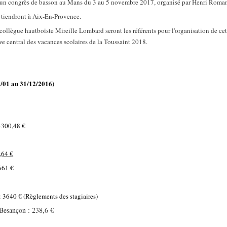
u un congrès de basson au Mans du 3 au 5 novembre 2017, organisé par Henri Roma
 tiendront à Aix-En-Provence.
collègue hautboïste Mireille Lombard seront les référents pour l'organisation de c
we central des vacances scolaires de la Toussaint 2018.
1/01 au 31/12/2016)
4300,48 €
,64 €
1661 €
: 3640 € (Règlements des stagiaires)
Besançon : 238,6 €