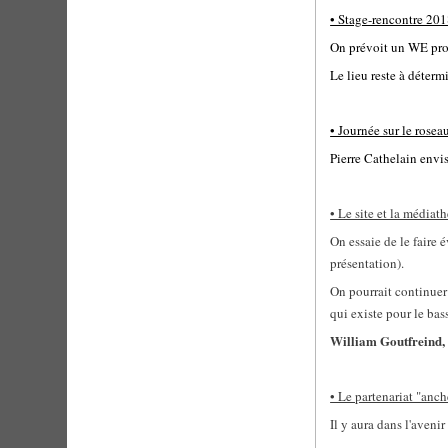
• Stage-rencontre 201
On prévoit un WE prol
Le lieu reste à détermi
• Journée sur le roseau
Pierre Cathelain envi
• Le site et la médiat
On essaie de le faire
présentation).
On pourrait continuer 
qui existe pour le bas
William Goutfreind, s
• Le partenariat "anc
Il y aura dans l'aven