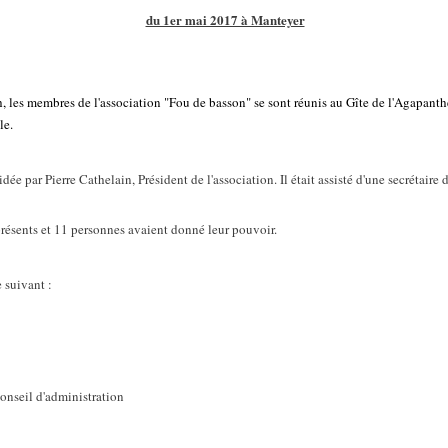
du 1er mai 2017 à Manteyer
, les membres de l'association "Fou de basson" se sont réunis au Gîte de l'Agapant
le.
dée par Pierre Cathelain, Président de l'association. Il était assisté d'une secrétaire
présents et 11 personnes avaient donné leur pouvoir.
e suivant :
onseil d'administration