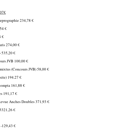
,07€
 reprographie 234,78 €
54 €
4 €
aris 274,00 €
 535,20 €
cours JVB 100,00 €
ixtus (Concours JVB) 58,00 €
site) 194.27 €
Compta 161,88 €
s 191,17 €
Revue Anches Doubles 371,93 €
 3321,26 €
 -129,43 €