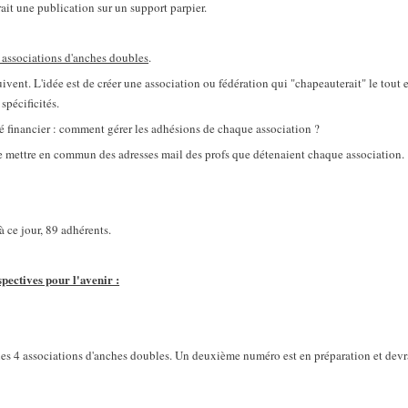
ait une publication sur un support parpier.
 associations d'anches doubles
.
ivent. L'idée est de créer une association ou fédération qui "chapeauterait" le tout e
spécificités.
ôté financier : comment gérer les adhésions de chaque association ?
 de mettre en commun des adresses mail des profs que détenaient chaque association.
à ce jour, 89 adhérents.
spectives pour l'avenir :
les 4 associations d'anches doubles. Un deuxième numéro est en préparation et devra