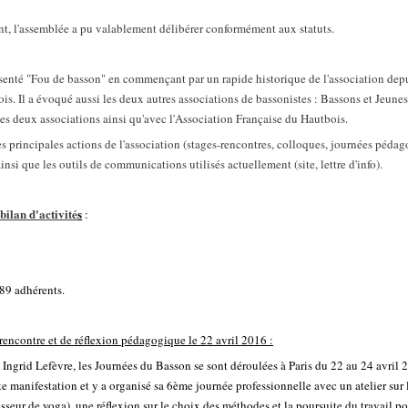
nt, l'assemblée a pu valablement délibérer conformément aux statuts.
ésenté "Fou de basson" en commençant par un rapide historique de l'association depu
s. Il a évoqué aussi les deux autres associations de bassonistes : Bassons et Jeunes
s deux associations ainsi qu'avec l'Association Française du Hautbois.
les principales actions de l'association (stages-rencontres, colloques, journées péda
insi que les outils de communications utilisés actuellement (site, lettre d'info).
bilan d'activité
s
:
89 adhérents.
encontre et de réflexion pédagogique le 22 avril 2016 :
t Ingrid Lefèvre, les Journées du Basson se sont déroulées à Paris du 22 au 24 avril
tte manifestation et y a organisé sa 6ème journée professionnelle avec un atelier sur 
sseur de yoga), une réflexion sur le choix des méthodes et la poursuite du travail po