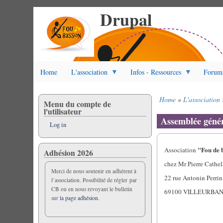
Drupal
Skip
to
main
content
Home
L'association
Infos - Ressources
Forum
Home
L'association
Menu du compte de
Breadcrumb
l'utilisateur
Assemblée géné
Log in
"Fou de 
Association
Adhésion 2026
chez Mr Pierre Cathel
Merci de nous soutenir en adhérent à
22 rue Antonin Perrin
l’association. Possibilité de régler par
CB ou en nous revoyant le bulletin
69100 VILLEURBA
sur
la page adhésion.