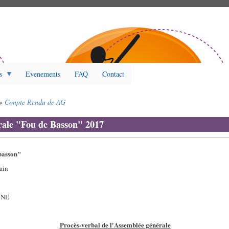
s
Evenements
FAQ
Contact
Conpte Rendu de AG
rale "Fou de Basson" 2017
basson"
ain
NNE
Procès-verbal de l'Assemblée générale