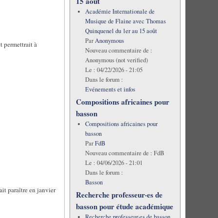
15 août
Académie Internationale de
Musique de Flaine avec Thomas
Quinquenel du 1er au 15 août
Par
Anonymous
t permettrait à
Nouveau commentaire de :
Anonymous (not verified)
Le :
04/22/2026 - 21:05
Dans le forum :
Evénements et infos
Compositions africaines pour
basson
Compositions africaines pour
basson
Par
FdB
Nouveau commentaire de :
FdB
Le :
04/06/2026 - 21:01
Dans le forum :
Basson
it paraître en janvier
Recherche professeur·es de
basson pour étude académique
Recherche professeur·es de basson