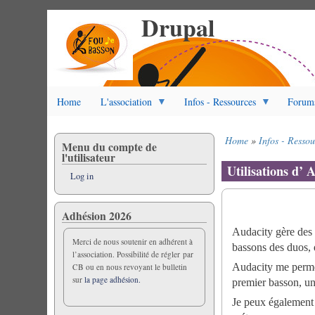
Drupal
Skip
to
main
content
Home
L'association
Infos - Ressources
Forum
Home
Infos - Ressou
Menu du compte de
Breadcrumb
l'utilisateur
Utilisations d’ 
Log in
Adhésion 2026
Audacity gère des s
Merci de nous soutenir en adhérent à
bassons des duos, 
l’association. Possibilité de régler par
Audacity me permet
CB ou en nous revoyant le bulletin
sur
la page adhésion.
premier basson, une
Je peux également 