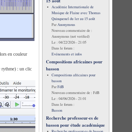
15 août
Académie Internationale de
Musique de Flaine avec Thomas
Quinquenel du 1er au 15 août
Par
Anonymous
Nouveau commentaire de :
Anonymous (not verified)
Le :
04/22/2026 - 21:05
Dans le forum :
alors en couleur
Evénements et infos
Compositions africaines pour
basson
 rythme) : un clic
Compositions africaines pour
basson
Par
FdB
Nouveau commentaire de :
FdB
Le :
04/06/2026 - 21:01
Dans le forum :
Basson
Recherche professeur·es de
basson pour étude académique
Recherche professeur·es de basson