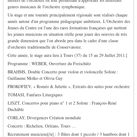
métiers de l'orchestre en leur permettant d'approcher les différents
genres musicaux de l'orchestre symphonique.
Un stage et une tournée principalement régionale sont réalisés chaque
année autour d'un programme pédagogique ambitieux. L'Orchestre des
Jeunes du Centre est l'une des rares formations françaises qui mettent
les jeunes musiciens en situation réelle pour jouer des oeuvres de très
grande dimension que l'on aborde peu dans le cadre d'une classe
d'orchestre traditionnelle de Conservatoire.
Cette année, le stage aura lieu à Tours (37) du 15 au 29 Juillet 2011.[
Programme : WEBER, Ouverture du Freischütz
BRAHMS, Double Concerto pour violon et violoncelle Soliste :
Guillaume Molko et Olivia Gay
PROKOFIEV, « Roméo & Juliette », Extraits des suites pour orchestre
TOMASI, Fanfares Liturgiques
LISZT, Concertos pour piano n° 1 et 2 Soliste : François-René
Duchâble
CORLAY, Divergences Création mondiale
Concerts : Richelieu, Orléans, Tours …
Recrutement musiciens[/u] : 3 flûtes dont 1 piccolo / 3 hautbois dont 1