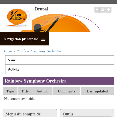
Skip
Drupal
to
main
content
Navigation principale
Home
Rainbow Symphony Orchestra
Breadcrumb
View
Primary
tabs
Activity
(active
tab)
Rainbow Symphony Orchestra
Type
Title
Author
Comments
Last updated
No content available.
Menu du compte de
Outils