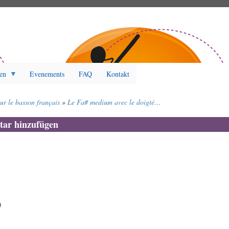
en
Evenements
FAQ
Kontakt
ur le basson français
Le Fa# medium avec le doigté…
ar hinzufügen
0