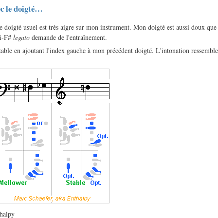
c le doigté…
e doigté usuel est très aigre sur mon instrument. Mon doigté est aussi doux que
Mi-F#
legato
demande de l'entraînement.
table en ajoutant l'index gauche à mon précédent doigté. L'intonation ressembl
halpy