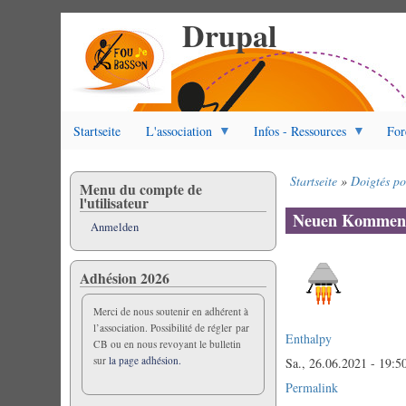
Drupal
Direkt
zum
Inhalt
Startseite
L'association
Infos - Ressources
For
Startseite
Doigtés po
Menu du compte de
Pfadnavigation
l'utilisateur
Neuen Komment
Anmelden
Adhésion 2026
Merci de nous soutenir en adhérent à
l’association. Possibilité de régler par
Enthalpy
CB ou en nous revoyant le bulletin
sur
la page adhésion.
Sa., 26.06.2021 - 19:5
Permalink