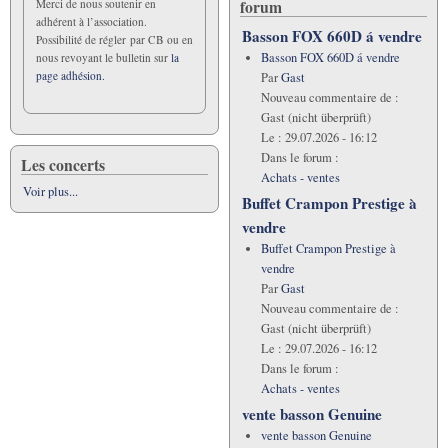
forum
Merci de nous soutenir en
adhérent à l’association.
Basson FOX 660D á vendre
Possibilité de régler par CB ou en
Basson FOX 660D á vendre
nous revoyant le bulletin sur
la
page adhésion.
Par
Gast
Nouveau commentaire de :
Gast (nicht überprüft)
Le :
29.07.2026 - 16:12
Dans le forum :
Les concerts
Achats - ventes
Voir plus...
Buffet Crampon Prestige à
vendre
Buffet Crampon Prestige à
vendre
Par
Gast
Nouveau commentaire de :
Gast (nicht überprüft)
Le :
29.07.2026 - 16:12
Dans le forum :
Achats - ventes
vente basson Genuine
vente basson Genuine