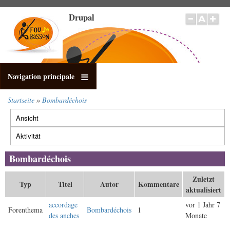
Direkt
Drupal
zum
Inhalt
Navigation principale
Startseite
Bombardéchois
Pfadnavigation
Ansicht
Primäre
Reiter
Aktivität
(aktiver
Reiter)
Bombardéchois
Zuletzt
Typ
Titel
Autor
Kommentare
aktualisiert
accordage
vor 1 Jahr 7
Forenthema
Bombardéchois
1
des anches
Monate