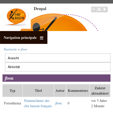
Direkt
Drupal
zum
Inhalt
Navigation principale
Startseite
jbon
Pfadnavigation
Ansicht
Primäre
Reiter
Aktivität
(aktiver
Reiter)
jbon
Zuletzt
Typ
Titel
Autor
Kommentare
aktualisiert
Nomenclature des
vor 5 Jahre
Forenthema
jbon
0
clés basson français
2 Monate