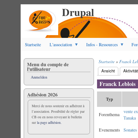
Drupal
Direkt
zum
Inhalt
Startseite
L'association
Infos - Ressources
For
Startseite
Franck Leb
Menu du compte de
Pfadnavigation
l'utilisateur
Ansicht
Aktivitä
Primäre
Anmelden
Reiter
Franck Leblois
Adhésion 2026
Typ
Merci de nous soutenir en adhérent à
vente ex
l’association. Possibilité de régler par
Forenthema
CB ou en nous revoyant le bulletin
Tanaka
sur
la page adhésion.
Evenements
Sonates 