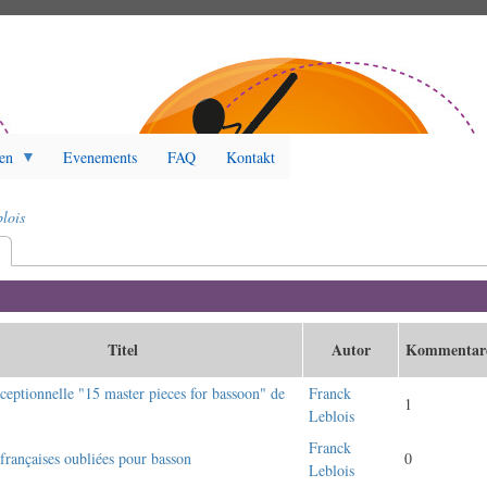
en
Evenements
FAQ
Kontakt
lois
t
(aktiver Reiter)
Titel
Autor
Kommentar
ceptionnelle "15 master pieces for bassoon" de
Franck
1
Leblois
Franck
françaises oubliées pour basson
0
Leblois