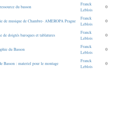
Franck
ressource du basson
0
Leblois
Franck
ie de musique de Chambre- AMEROPA Prague
0
Leblois
Franck
e de doigtés baroques et tablatures
0
Leblois
Franck
aphie du Basson
0
Leblois
Franck
de Basson : materiel pour le montage
0
Leblois