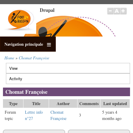
Skip
Drupal
to
main
content
Navigation principale
Home
Chomat Françoise
Breadcrumb
View
Primary
tabs
Activity
(active
tab)
Chomat Françoise
Type
Title
Author
Comments
Last updated
Forum
Lettre info
Chomat
5 years 4
3
topic
n°27
Françoise
months ago