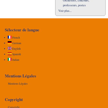
Orchestres, concours,
professeurs, postes
Voir plus...
Sélecteur de langue
French
German
English
Spanish
Italian
Mentions Légales
Mentions Légales
Copyright
Copyright