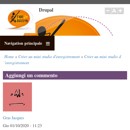
Salta
Drupal
al
contenuto
principale
Navigation principale
Home
Créer un mini studio d'enregistrement
Créer un mini studio d
Briciole
'enregistrement
di
pane
Aggiungi un commento
Gras Jacques
Gio 01/10/2020 - 11:23