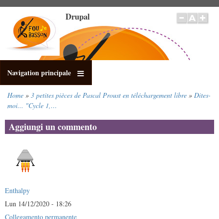
Salta
Drupal
al
contenuto
principale
Navigation principale
Home
3 petites pièces de Pascal Proust en téléchargement libre
Dites-
Briciole
moi... "Cycle 1,…
di
pane
Aggiungi un commento
Enthalpy
Lun 14/12/2020 - 18:26
Collegamento permanente