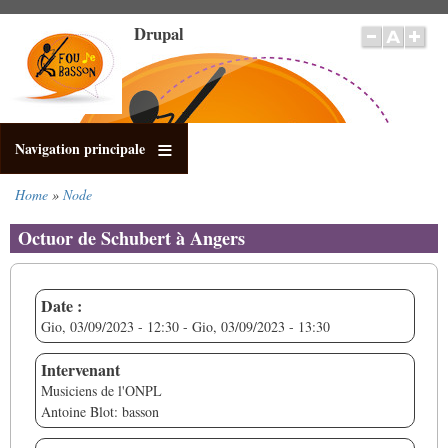
Salta
Drupal
al
contenuto
principale
Navigation principale
Home
Node
Briciole
di
Octuor de Schubert à Angers
pane
Date :
Gio, 03/09/2023 - 12:30
-
Gio, 03/09/2023 - 13:30
Intervenant
Musiciens de l'ONPL
Antoine Blot: basson