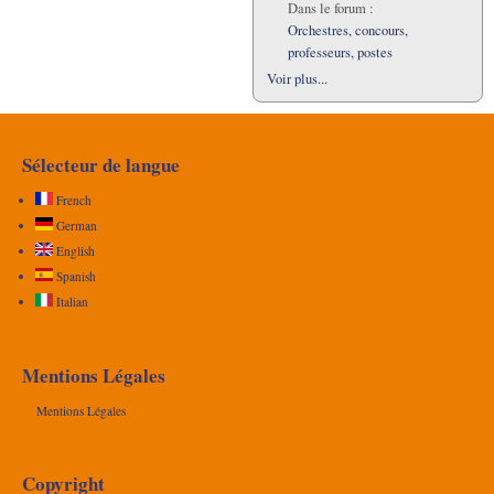
Dans le forum :
Orchestres, concours,
professeurs, postes
Voir plus...
Sélecteur de langue
French
German
English
Spanish
Italian
Mentions Légales
Mentions Légales
Copyright