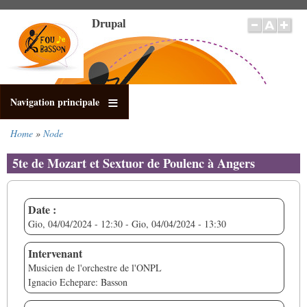
Salta
Drupal
al
contenuto
principale
Navigation principale
Home
Node
Briciole
di
5te de Mozart et Sextuor de Poulenc à Angers
pane
Date :
Gio, 04/04/2024 - 12:30
-
Gio, 04/04/2024 - 13:30
Intervenant
Musicien de l'orchestre de l'ONPL
Ignacio Echepare: Basson