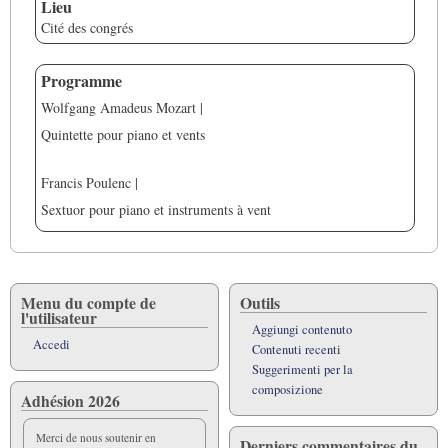
Lieu
Cité des congrés
Programme
Wolfgang Amadeus Mozart
|
Quintette pour
piano et vents
Francis Poulenc
|
Sextuor pour piano
et instruments à vent
Menu du compte de
Outils
l'utilisateur
Aggiungi contenuto
Accedi
Contenuti recenti
Suggerimenti per la
composizione
Adhésion 2026
Merci de nous soutenir en
Derniers commentaires du