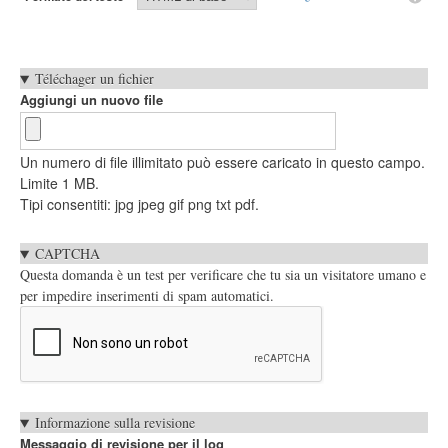
Téléchager un fichier
Aggiungi un nuovo file
Un numero di file illimitato può essere caricato in questo campo.
Limite 1 MB.
Tipi consentiti: jpg jpeg gif png txt pdf.
CAPTCHA
Questa domanda è un test per verificare che tu sia un visitatore umano e
per impedire inserimenti di spam automatici.
Schede
Informazione sulla revisione
Verticali
Messaggio di revisione per il log