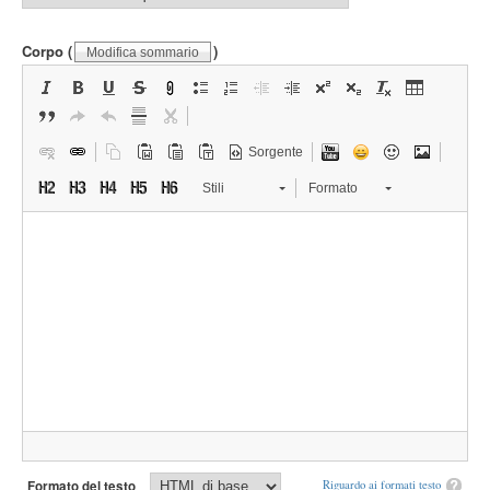
Corpo
(
)
Modifica sommario
Sorgente
Stili
Formato
Formato del testo
Riguardo ai formati testo