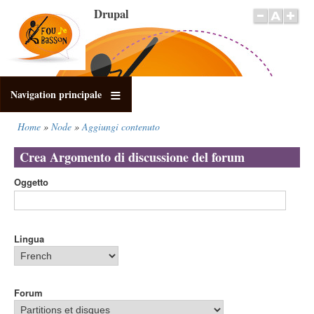
Salta
Drupal
al
contenuto
principale
Navigation principale
Home
Node
Aggiungi contenuto
Briciole
di
Crea Argomento di discussione del forum
pane
Oggetto
Lingua
Forum