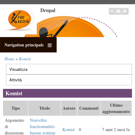
Salta
Drupal
al
contenuto
principale
Navigation principale
Home
Komist
Briciole
Visualizza
di
Schede
pane
primarie
Attività
(scheda
attiva)
Komist
Ultimo
Tipo
Titolo
Autore
Commenti
aggiornamento
Argomento
Nouvelles
di
fonctionnalités
Komist
0
7 anni 2 mesi fa
discussione
basson système