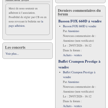
Merci de nous soutenir en
Derniers commentaires du
adhérent à l’association.
forum
Possibilité de régler par CB ou en
Basson FOX 660D á vendre
nous revoyant le bulletin sur
la
page adhésion.
Basson FOX 660D á vendre
Par
Anonimo
Nouveau commentaire de :
Anonimo (non verificato)
Le :
29/07/2026 - 16:12
Les concerts
Dans le forum :
Voir plus...
Achats - ventes
Buffet Crampon Prestige à
vendre
Buffet Crampon Prestige à
vendre
Par
Anonimo
Nouveau commentaire de :
Anonimo (non verificato)
Le :
29/07/2026 - 16:12
Dans le forum :
Achats - ventes