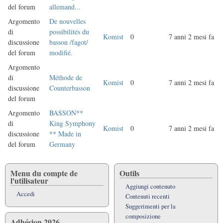
del forum
allemand...
Argomento
De nouvelles
di
possibilités du
Komist
0
7 anni 2 mesi fa
discussione
basson /fagot/
del forum
modifié.
Argomento
di
Méthode de
Komist
0
7 anni 2 mesi fa
discussione
Counterbasson
del forum
Argomento
BASSON**
di
King Symphony
Komist
0
7 anni 2 mesi fa
discussione
** Made in
del forum
Germany
Menu du compte de
Outils
l'utilisateur
Aggiungi contenuto
Accedi
Contenuti recenti
Suggerimenti per la
composizione
Adhésion 2026