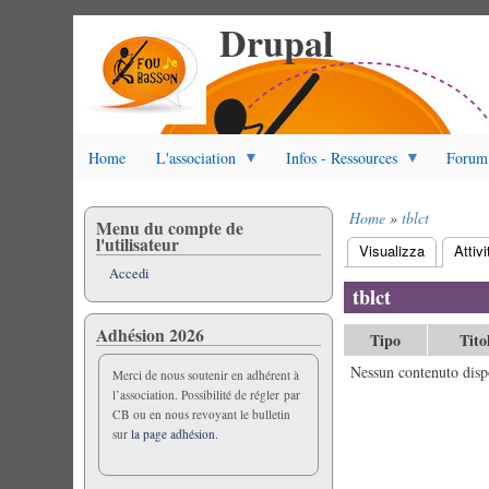
Drupal
Salta
al
contenuto
principale
Home
L'association
Infos - Ressources
Forum
Home
tblct
Menu du compte de
Briciole
l'utilisateur
Visualizza
Attivi
di
Schede
Accedi
pane
primarie
tblct
Adhésion 2026
Tipo
Tito
Nessun contenuto disp
Merci de nous soutenir en adhérent à
l’association. Possibilité de régler par
CB ou en nous revoyant le bulletin
sur
la page adhésion.