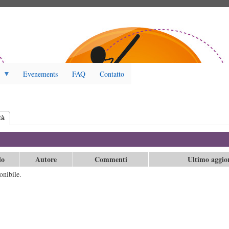
Evenements
FAQ
Contatto
tà
(scheda attiva)
lo
Autore
Commenti
Ultimo aggi
onibile.