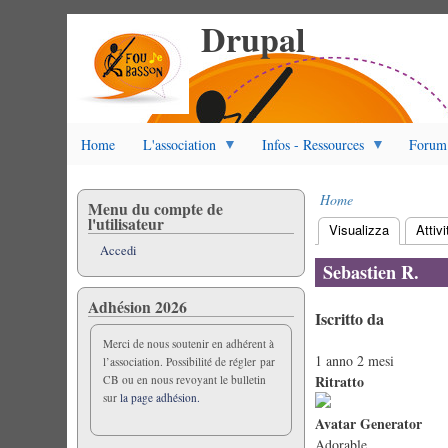
Drupal
Salta
al
contenuto
principale
Home
L'association
Infos - Ressources
Forum
Home
Menu du compte de
Briciole
l'utilisateur
Visualizza
(scheda at
Attivi
di
Schede
Accedi
pane
primarie
Sebastien R.
Adhésion 2026
Iscritto da
Merci de nous soutenir en adhérent à
1 anno 2 mesi
l’association. Possibilité de régler par
Ritratto
CB ou en nous revoyant le bulletin
sur
la page adhésion.
Avatar Generator
Adorable