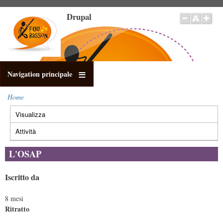
Salta
Drupal
al
contenuto
principale
Navigation principale
Home
Briciole
Visualizza
(scheda
di
Schede
pane
attiva)
primarie
Attività
L'OSAP
Iscritto da
8 mesi
Ritratto