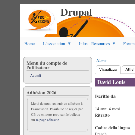
Drupal
Salta
al
contenuto
principale
Home
L'association
Infos - Ressources
Forum
Home
Menu du compte de
Briciole
l'utilisateur
Visualizza
(scheda at
Attivi
di
Schede
Accedi
pane
primarie
David Louis
Adhésion 2026
Iscritto da
Merci de nous soutenir en adhérent à
14 anni 4 mesi
l’association. Possibilité de régler par
Ritratto
CB ou en nous revoyant le bulletin
sur
la page adhésion.
Codice della lingua
French