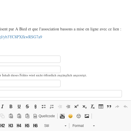
sent par A Bied et que l'association bassons a mise en ligne avec ce lien :
oo.gl/yb3YC8PXfkwRSG7a9
r Inhalt dieses Feldes wird nicht öffentlich zugänglich angezeigt.
Quellcode
Stil
Format