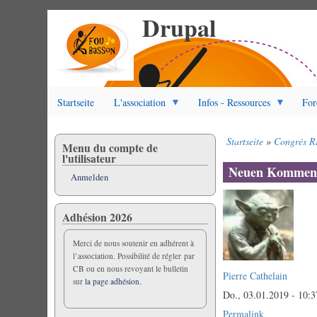
Drupal
Direkt
zum
Inhalt
Startseite
L'association
Infos - Ressources
For
Startseite
Congrés 
Menu du compte de
Pfadnavigation
l'utilisateur
Neuen Komment
Anmelden
Adhésion 2026
Merci de nous soutenir en adhérent à
l’association. Possibilité de régler par
CB ou en nous revoyant le bulletin
Pierre Cathelain
sur
la page adhésion.
Do., 03.01.2019 - 10:3
Permalink