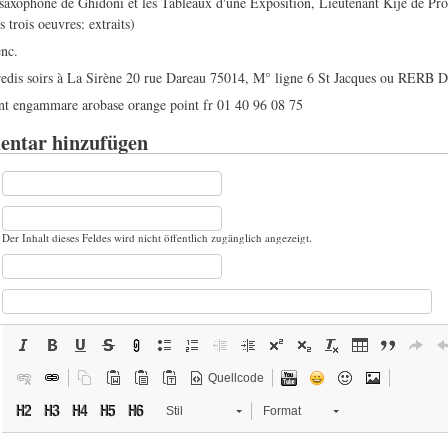
saxophone de Ghidoni et les Tableaux d'une Exposition, Lieutenant Kijé de Pro
s trois oeuvres: extraits)
enc.
credis soirs à La Sirène 20 rue Dareau 75014, M° ligne 6 St Jacques ou RERB 
int engammare arobase orange point fr 01 40 96 08 75
ntar hinzufügen
Der Inhalt dieses Feldes wird nicht öffentlich zugänglich angezeigt.
Quellcode
Stil
Format