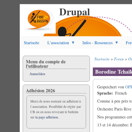
Drupal
Direkt
zum
Inhalt
Startseite
L'association
Infos - Ressources
For
Startseite
Foren
Or
Menu du compte de
Pfadnavigation
l'utilisateur
Borodine Tchaï
Anmelden
Gespeichert von
OP
Adhésion 2026
Sprache
French
Comme à peu près tou
Merci de nous soutenir en adhérent à
l’association. Possibilité de régler par
Orchestre Paris Riv
CB ou en nous revoyant le bulletin
Nos programmes cett
sur
la page adhésion.
13 et 14 décembre: 