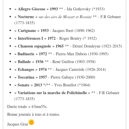
« Allegro Giocoso » 1993
** - Ida Gotkovsky (*1933)
« Nocturne »
sur des airs de Mozart et Rossini
** - F.R Gebauer
(1773-1835)
« Carignane » 1953
- Jacques Ibert (1890-1962)
« Interférences I » 1972
- Roger Boutry (* 1932)
« Chanson espagnole » 1965
** - Désiré Dondeyne (1921-2015)
« Badinerie » 1972
** - Pierre-Max Dubois (1930-1995)
« Ballade » 1936
** - René Guillou (1903-1958)
« Echanges » 1974
** - Jacques Casterède (1926-2014)
« Toccatina » 1957
- Pierre Gabaye (1930-2000)
« Sonate » 2013
*/** - Yves Bouillot (*1964)
« Variations sur la marche de Polichinelle »
** - F.R Gebauer
(1773-1835)
Durée totale = 63mn55s.
Bonne journée à tous et à toutes.
Jacques Gras