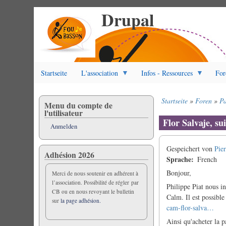
Drupal
Direkt
zum
Inhalt
Startseite
L'association
Infos - Ressources
For
Startseite
Foren
Pa
Menu du compte de
Pfadnavigation
l'utilisateur
Flor Salvaje, s
Anmelden
Gespeichert von
Pier
Adhésion 2026
Sprache
French
Bonjour,
Merci de nous soutenir en adhérent à
l’association. Possibilité de régler par
Philippe Piat nous i
CB ou en nous revoyant le bulletin
Calm. Il est possible 
sur
la page adhésion.
cam-flor-salva…
Ainsi qu'acheter la p