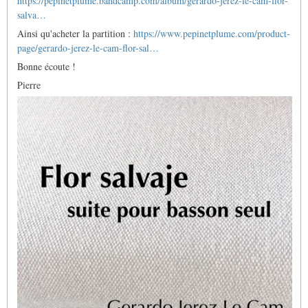
https://pepinetplume.bandcamp.com/album/gerardo-jerez-le-cam-flor-
salva…
Ainsi qu'acheter la partition :
https://www.pepinetplume.com/product-
page/gerardo-jerez-le-cam-flor-sal…
Bonne écoute !
Pierre