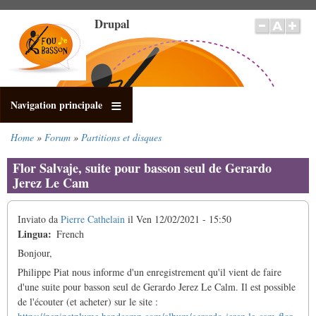
Salta
Drupal
al
contenuto
principale
Navigation principale
Home
Forum
Partitions et disques
Briciole
di
Flor Salvaje, suite pour basson seul de Gerardo
pane
Jerez Le Cam
Inviato da
Pierre Cathelain
il
Ven 12/02/2021 - 15:50
Lingua
French
Bonjour,
Philippe Piat nous informe d'un enregistrement qu'il vient de faire
d'une suite pour basson seul de Gerardo Jerez Le Calm. Il est possible
de l'écouter (et acheter) sur le site :