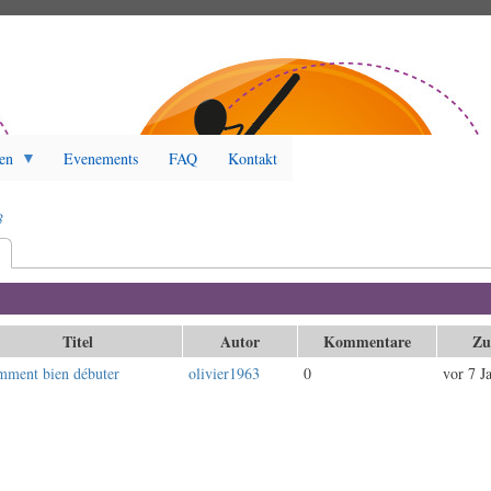
en
Evenements
FAQ
Kontakt
3
t
(aktiver Reiter)
Titel
Autor
Kommentare
Zu
ment bien débuter
olivier1963
0
vor 7 J