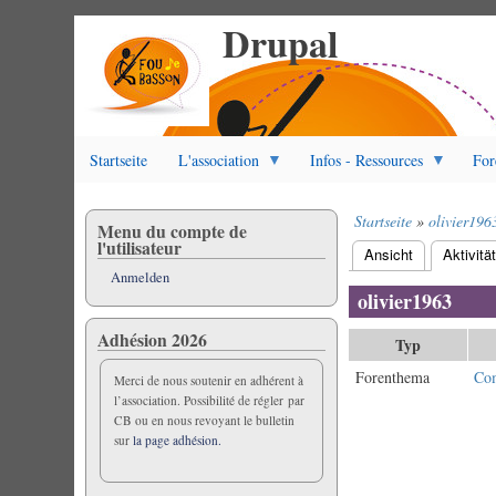
Drupal
Direkt
zum
Inhalt
Startseite
L'association
Infos - Ressources
For
Startseite
olivier196
Menu du compte de
Pfadnavigation
l'utilisateur
Ansicht
Aktivitä
Primäre
Anmelden
Reiter
olivier1963
Adhésion 2026
Typ
Forenthema
Com
Merci de nous soutenir en adhérent à
l’association. Possibilité de régler par
CB ou en nous revoyant le bulletin
sur
la page adhésion.