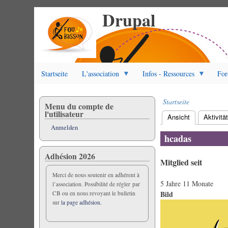
Drupal
Direkt
zum
Inhalt
Startseite
L'association
Infos - Ressources
For
Startseite
Menu du compte de
Pfadnavigation
l'utilisateur
Ansicht
(aktiver Reite
Aktivitä
Primäre
Anmelden
Reiter
hcadas
Adhésion 2026
Mitglied seit
Merci de nous soutenir en adhérent à
5 Jahre 11 Monate
l’association. Possibilité de régler par
Bild
CB ou en nous revoyant le bulletin
sur
la page adhésion.