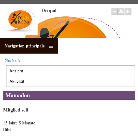
Direkt
Drupal
zum
Inhalt
Navigation principale
Startseite
Pfadnavigation
Ansicht
(aktiver
Primäre
Reiter)
Reiter
Aktivität
Mamadou
Mitglied seit
15 Jahre 5 Monate
Bild