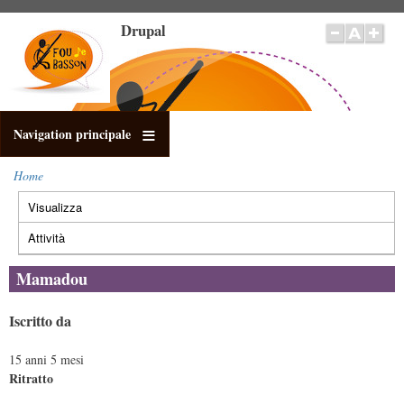
Salta
Drupal
al
contenuto
principale
Navigation principale
Home
Briciole
Visualizza
(scheda
di
Schede
pane
attiva)
primarie
Attività
Mamadou
Iscritto da
15 anni 5 mesi
Ritratto