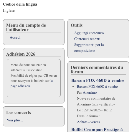
Codice della lingua
Inglese
Menu du compte de
Outils
l'utilisateur
Aggiungi contenuto
Accedi
Contenuti recenti
Suggerimenti per la
composizione
Adhésion 2026
Merci de nous soutenir en
Derniers commentaires du
adhérent à l’association.
forum
Possibilité de régler par CB ou en
Basson FOX 660D á vendre
nous revoyant le bulletin sur
la
page adhésion.
Basson FOX 660D á vendre
Par
Anonimo
Nouveau commentaire de :
Anonimo (non verificato)
Le :
29/07/2026 - 16:12
Les concerts
Dans le forum :
Voir plus...
Achats - ventes
Buffet Crampon Prestige à