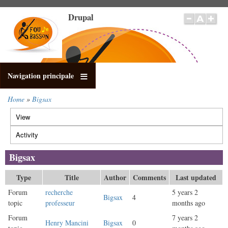
Skip
Drupal
to
main
content
Navigation principale
Home
Bigsax
Breadcrumb
View
Primary
tabs
Activity
(active
tab)
Bigsax
Type
Title
Author
Comments
Last updated
Forum
recherche
5 years 2
Bigsax
4
topic
professeur
months ago
Forum
7 years 2
Henry Mancini
Bigsax
0