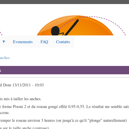
Evenements
FAQ
Contatto
anches
s
il
Dom 13/11/2011 - 10:03
s mis à tailler les anches.
ne forme Pisoni 2 et du roseau gougé effilé 0,95-0,55. Le résultat me semble sati
accrue.
remper le roseau environ 3 heures (ou jusqu'à ce qu'il "plonge" naturellement)
 sur le taille anche (centrage)